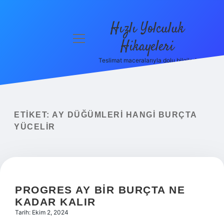
Hızlı Yolculuk
menüyü
Hikayeleri
aç
Teslimat maceralarıyla dolu bilgiler!
Anasayfa
Gizlilik
Politikası
ETIKET:
AY DÜĞÜMLERI HANGI BURÇTA
Yasal Uyarı
YÜCELIR
Hakkımızda
PROGRES AY BIR BURÇTA NE
KADAR KALIR
Tarih: Ekim 2, 2024