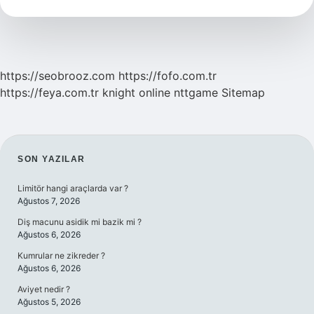
Burçta
Ne
Kadar
Kalır
https://seobrooz.com
https://fofo.com.tr
https://feya.com.tr
knight online
nttgame
Sitemap
SIDEBAR
SON YAZILAR
Limitör hangi araçlarda var ?
Ağustos 7, 2026
Diş macunu asidik mi bazik mi ?
Ağustos 6, 2026
Kumrular ne zikreder ?
Ağustos 6, 2026
Aviyet nedir ?
Ağustos 5, 2026