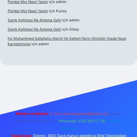
Pembe Mor Nasıl Yapılır
için
admin
Pembe Mor Nasıl Yapılır
için
Kuzey
Sanık Kelimesi Ne Anlama Gelir
için
admin
Sanık Kelimesi Ne Anlama Gelir
için
Gülay
Hz Muhammed Sallallahu Aleyhi Ve Sellem Niçin Gitmiştir Orada Nasıl
Karşılanmıştır
için
admin
iriş
betexper.xyz
Reklam ve İletişim:
E-mail:
backlinkpaneli@gmail.com
Teams:
forumhizmeti@gmail.com
Whatsapp: 0262 606 0 726
Telegram:
@karabul
Yasal Uyarı:
Sitemiz, 5651 Sayılı Kanun gereğince Bilgi Teknolojileri