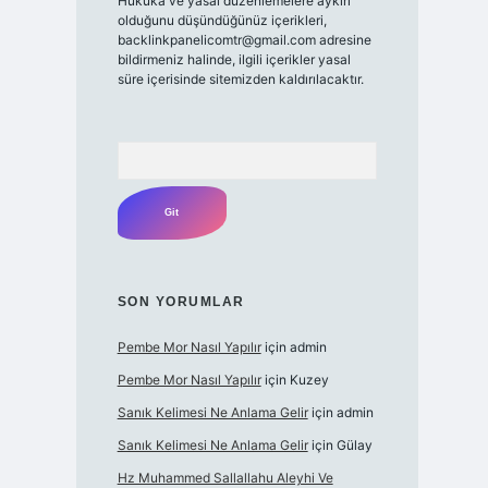
Hukuka ve yasal düzenlemelere aykırı
olduğunu düşündüğünüz içerikleri,
backlinkpanelicomtr@gmail.com
adresine
bildirmeniz halinde, ilgili içerikler yasal
süre içerisinde sitemizden kaldırılacaktır.
Arama
SON YORUMLAR
Pembe Mor Nasıl Yapılır
için
admin
Pembe Mor Nasıl Yapılır
için
Kuzey
Sanık Kelimesi Ne Anlama Gelir
için
admin
Sanık Kelimesi Ne Anlama Gelir
için
Gülay
Hz Muhammed Sallallahu Aleyhi Ve