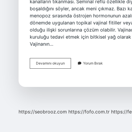
kanalların tıkanması. Seminal reflü özellikle 
boşaldığını söyler, ancak meni çıkmaz. Bazı kad
menopoz sırasında östrojen hormonunun azalm
dönemde uygulanan topikal vajinal fitiller ve
olduğu ilişki sorunlarına çözüm olabilir. Vajina
kuruluğu tedavi etmek için bitkisel yağ olarak ku
Vajinanın…
Vajinal
Devamını okuyun
Yorum Bırak
Islaklık
Nasıl
Arttırılır
https://seobrooz.com
https://fofo.com.tr
https://f