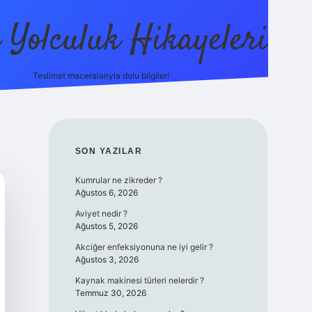
ı Yolculuk Hikayeleri
Teslimat maceralarıyla dolu bilgiler!
betci güncel giriş
betexp
SIDEBAR
SON YAZILAR
Kumrular ne zikreder ?
Ağustos 6, 2026
Aviyet nedir ?
Ağustos 5, 2026
Akciğer enfeksiyonuna ne iyi gelir ?
Ağustos 3, 2026
Kaynak makinesi türleri nelerdir ?
Temmuz 30, 2026