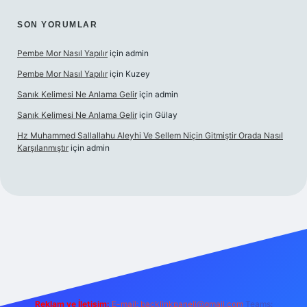
SON YORUMLAR
Pembe Mor Nasıl Yapılır
için
admin
Pembe Mor Nasıl Yapılır
için
Kuzey
Sanık Kelimesi Ne Anlama Gelir
için
admin
Sanık Kelimesi Ne Anlama Gelir
için
Gülay
Hz Muhammed Sallallahu Aleyhi Ve Sellem Niçin Gitmiştir Orada Nasıl
Karşılanmıştır
için
admin
ş
betexper.xyz
Reklam ve İletişim:
E-mail:
backlinkpaneli@gmail.com
Teams: