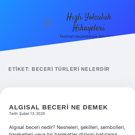
Hızlı Yolculuk
menüyü
Hikayeleri
aç
Teslimat maceralarıyla dolu bilgiler!
Anasayfa
Gizlilik
Politikası
ETIKET:
BECERI TÜRLERI NELERDIR
Yasal Uyarı
Hakkımızda
ALGISAL BECERI NE DEMEK
Tarih: Şubat 13, 2025
Algısal beceri nedir? Nesneleri, şekilleri, sembolleri,
hareketleri veya bir hareketler dizisini hatırlama