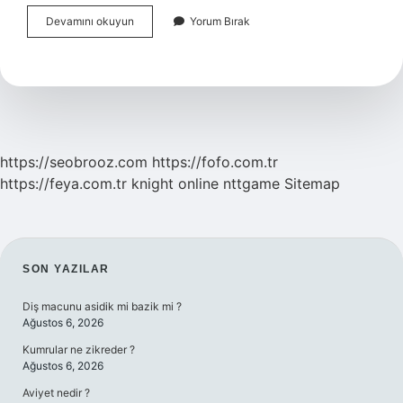
Algısal
Devamını okuyun
Yorum Bırak
Beceri
Ne
Demek
https://seobrooz.com
https://fofo.com.tr
https://feya.com.tr
knight online
nttgame
Sitemap
SIDEBAR
SON YAZILAR
Diş macunu asidik mi bazik mi ?
Ağustos 6, 2026
Kumrular ne zikreder ?
Ağustos 6, 2026
Aviyet nedir ?