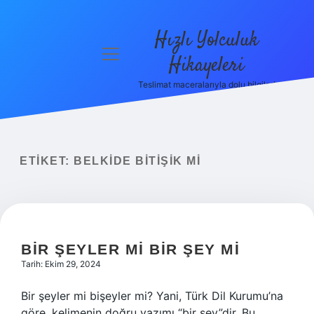
Hızlı Yolculuk
menüyü
Hikayeleri
aç
Teslimat maceralarıyla dolu bilgiler!
Anasayfa
Gizlilik
Politikası
ETIKET:
BELKIDE BITIŞIK MI
Yasal Uyarı
Hakkımızda
BIR ŞEYLER MI BIR ŞEY MI
Tarih: Ekim 29, 2024
Bir şeyler mi bişeyler mi? Yani, Türk Dil Kurumu’na
göre, kelimenin doğru yazımı “bir şey”dir. Bu