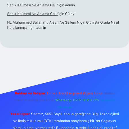
Sanık Kelimesi Ne Anlama Gelir
için
admin
Sanık Kelimesi Ne Anlama Gelir
için
Gülay
Hz Muhammed Sallallahu Aleyhi Ve Sellem Niçin Gitmiştir Orada Nasıl
Karşılanmıştır
için
admin
iş
betexper.xyz
Reklam ve İletişim:
E-mail:
backlinkpaneli@gmail.com
Teams:
forumhizmeti@gmail.com
Whatsapp: 0262 606 0 726
Telegram:
@karabul
Yasal Uyarı:
Sitemiz, 5651 Sayılı Kanun gereğince Bilgi Teknolojileri
ve İletişim Kurumu (BTK) tarafından onaylanmış bir Yer Sağlayıcı
olarak hizmet vermektedir. Bu nedenle, sitedeki içerikleri proaktif