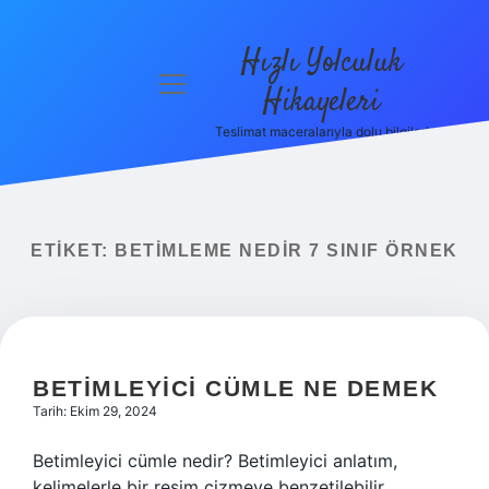
Hızlı Yolculuk
menüyü
Hikayeleri
aç
Teslimat maceralarıyla dolu bilgiler!
Anasayfa
Gizlilik
Politikası
ETIKET:
BETIMLEME NEDIR 7 SINIF ÖRNEK
Yasal Uyarı
Hakkımızda
BETIMLEYICI CÜMLE NE DEMEK
Tarih: Ekim 29, 2024
Betimleyici cümle nedir? Betimleyici anlatım,
kelimelerle bir resim çizmeye benzetilebilir.