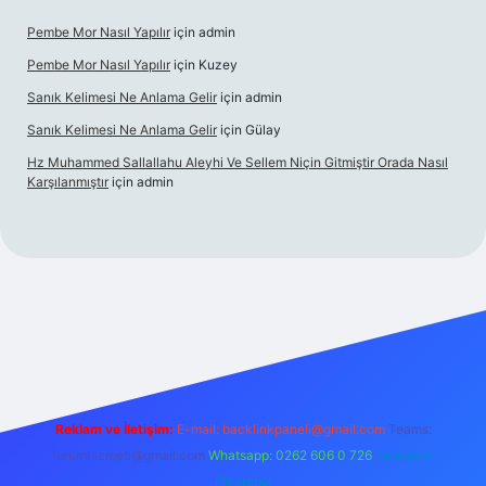
Pembe Mor Nasıl Yapılır
için
admin
Pembe Mor Nasıl Yapılır
için
Kuzey
Sanık Kelimesi Ne Anlama Gelir
için
admin
Sanık Kelimesi Ne Anlama Gelir
için
Gülay
Hz Muhammed Sallallahu Aleyhi Ve Sellem Niçin Gitmiştir Orada Nasıl
Karşılanmıştır
için
admin
iş
betexper.xyz
Reklam ve İletişim:
E-mail:
backlinkpaneli@gmail.com
Teams:
forumhizmeti@gmail.com
Whatsapp: 0262 606 0 726
Telegram:
@karabul