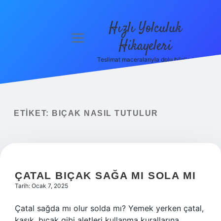
Hızlı Yolculuk
menüyü
Hikayeleri
aç
Teslimat maceralarıyla dolu bilgiler!
Anasayfa
Gizlilik
Politikası
ETIKET:
BIÇAK NASIL TUTULUR
Yasal Uyarı
Hakkımızda
ÇATAL BIÇAK SAĞA MI SOLA MI
Tarih: Ocak 7, 2025
Çatal sağda mı olur solda mı? Yemek yerken çatal,
kaşık, bıçak gibi aletleri kullanma kurallarına