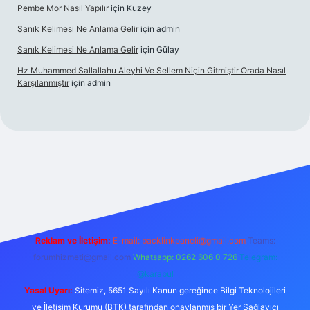
Pembe Mor Nasıl Yapılır
için
Kuzey
Sanık Kelimesi Ne Anlama Gelir
için
admin
Sanık Kelimesi Ne Anlama Gelir
için
Gülay
Hz Muhammed Sallallahu Aleyhi Ve Sellem Niçin Gitmiştir Orada Nasıl
Karşılanmıştır
için
admin
iş
betexper.xyz
Reklam ve İletişim:
E-mail:
backlinkpaneli@gmail.com
Teams:
forumhizmeti@gmail.com
Whatsapp: 0262 606 0 726
Telegram:
@karabul
Yasal Uyarı:
Sitemiz, 5651 Sayılı Kanun gereğince Bilgi Teknolojileri
ve İletişim Kurumu (BTK) tarafından onaylanmış bir Yer Sağlayıcı