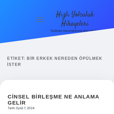
Hızlı Yolculuk
menüyü
Hikayeleri
aç
Teslimat maceralarıyla dolu bilgiler!
Anasayfa
Gizlilik
Politikası
ETIKET:
BIR ERKEK NEREDEN ÖPÜLMEK
Yasal Uyarı
ISTER
Hakkımızda
CINSEL BIRLEŞME NE ANLAMA
GELIR
Tarih: Eylül 7, 2024