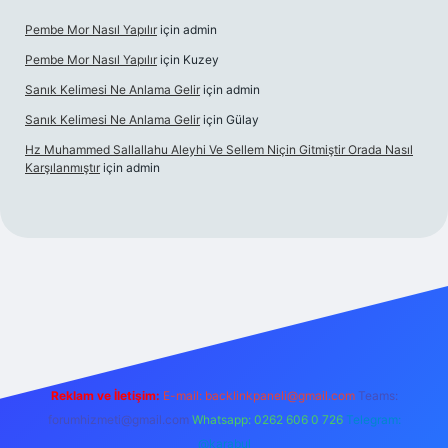
Pembe Mor Nasıl Yapılır
için
admin
Pembe Mor Nasıl Yapılır
için
Kuzey
Sanık Kelimesi Ne Anlama Gelir
için
admin
Sanık Kelimesi Ne Anlama Gelir
için
Gülay
Hz Muhammed Sallallahu Aleyhi Ve Sellem Niçin Gitmiştir Orada Nasıl
Karşılanmıştır
için
admin
iş
betexper.xyz
Reklam ve İletişim:
E-mail:
backlinkpaneli@gmail.com
Teams:
forumhizmeti@gmail.com
Whatsapp: 0262 606 0 726
Telegram:
@karabul