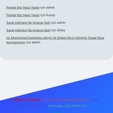
Pembe Mor Nasıl Yapılır
için
admin
Pembe Mor Nasıl Yapılır
için
Kuzey
Sanık Kelimesi Ne Anlama Gelir
için
admin
Sanık Kelimesi Ne Anlama Gelir
için
Gülay
Hz Muhammed Sallallahu Aleyhi Ve Sellem Niçin Gitmiştir Orada Nasıl
Karşılanmıştır
için
admin
iş
betexper.xyz
Reklam ve İletişim:
E-mail:
backlinkpaneli@gmail.com
Teams:
forumhizmeti@gmail.com
Whatsapp: 0262 606 0 726
Telegram:
@karabul