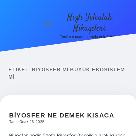
Hızlı Yolculuk
menüyü
Hikayeleri
aç
Teslimat maceralarıyla dolu bilgiler!
Anasayfa
Gizlilik
Politikası
ETIKET:
BIYOSFER MI BÜYÜK EKOSISTEM
Yasal Uyarı
MI
Hakkımızda
BIYOSFER NE DEMEK KISACA
Tarih: Ocak 26, 2025
Biyosfer nedir özet? Biyosfer (teknik olarak küresel