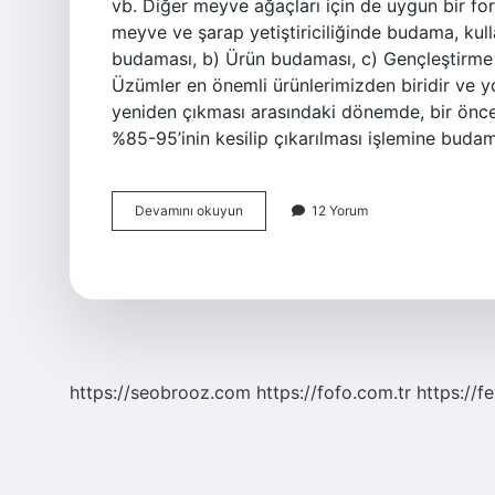
vb. Diğer meyve ağaçları için de uygun bir fo
meyve ve şarap yetiştiriciliğinde budama, kulla
budaması, b) Ürün budaması, c) Gençleştir
Üzümler en önemli ürünlerimizden biridir ve y
yeniden çıkması arasındaki dönemde, bir öncek
%85-95’inin kesilip çıkarılması işlemine buda
Goble
Devamını okuyun
12 Yorum
Budama
Ne
Demek
https://seobrooz.com
https://fofo.com.tr
https://f