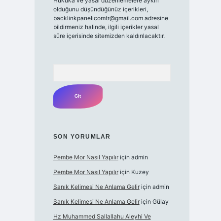
Hukuka ve yasal düzenlemelere aykırı
olduğunu düşündüğünüz içerikleri,
backlinkpanelicomtr@gmail.com
adresine
bildirmeniz halinde, ilgili içerikler yasal
süre içerisinde sitemizden kaldırılacaktır.
Arama
SON YORUMLAR
Pembe Mor Nasıl Yapılır
için
admin
Pembe Mor Nasıl Yapılır
için
Kuzey
Sanık Kelimesi Ne Anlama Gelir
için
admin
Sanık Kelimesi Ne Anlama Gelir
için
Gülay
Hz Muhammed Sallallahu Aleyhi Ve