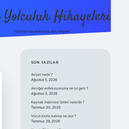
ı Yolculuk Hikayeleri
Teslimat maceralarıyla dolu bilgiler!
betci güncel giriş
betexp
SIDEBAR
SON YAZILAR
Aviyet nedir ?
Ağustos 5, 2026
Akciğer enfeksiyonuna ne iyi gelir ?
Ağustos 3, 2026
Kaynak makinesi türleri nelerdir ?
Temmuz 30, 2026
Vücut klorlu kalırsa ne olur ?
Temmuz 29, 2026