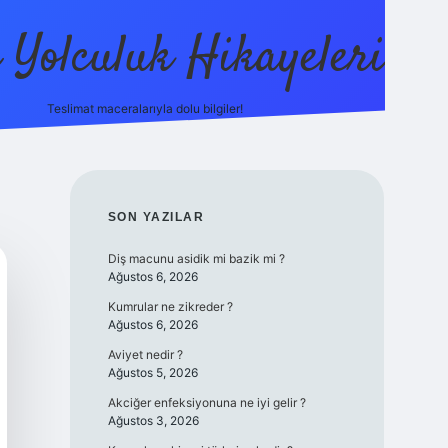
ı Yolculuk Hikayeleri
Teslimat maceralarıyla dolu bilgiler!
betci güncel giriş
betexp
SIDEBAR
SON YAZILAR
Diş macunu asidik mi bazik mi ?
Ağustos 6, 2026
Kumrular ne zikreder ?
Ağustos 6, 2026
Aviyet nedir ?
Ağustos 5, 2026
Akciğer enfeksiyonuna ne iyi gelir ?
Ağustos 3, 2026