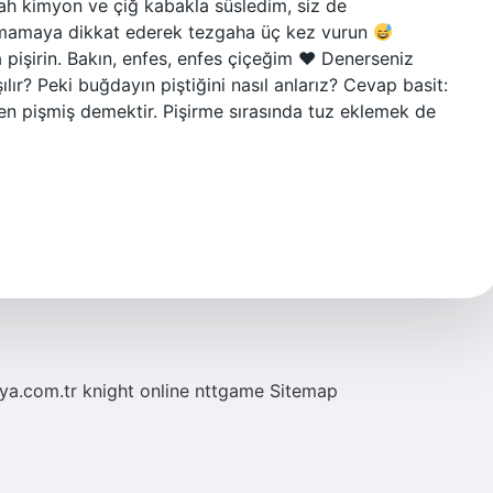
iyah kimyon ve çiğ kabakla süsledim, siz de
 kırmamaya dikkat ederek tezgaha üç kez vurun
 pişirin. Bakın, enfes, enfes çiçeğim
♥️
Denerseniz
lır? Peki buğdayın piştiğini nasıl anlarız? Cevap basit:
en pişmiş demektir. Pişirme sırasında tuz eklemek de
eya.com.tr
knight online
nttgame
Sitemap