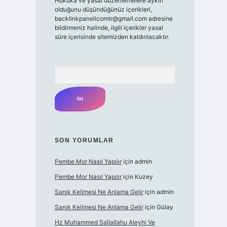
Hukuka ve yasal düzenlemelere aykırı
olduğunu düşündüğünüz içerikleri,
backlinkpanelicomtr@gmail.com
adresine
bildirmeniz halinde, ilgili içerikler yasal
süre içerisinde sitemizden kaldırılacaktır.
Arama
SON YORUMLAR
Pembe Mor Nasıl Yapılır
için
admin
Pembe Mor Nasıl Yapılır
için
Kuzey
Sanık Kelimesi Ne Anlama Gelir
için
admin
Sanık Kelimesi Ne Anlama Gelir
için
Gülay
Hz Muhammed Sallallahu Aleyhi Ve