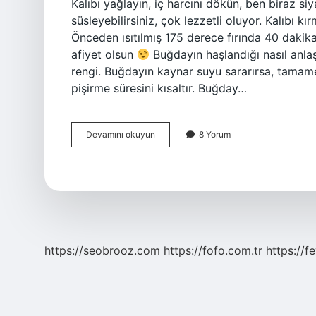
Kalıbı yağlayın, iç harcını dökün, ben biraz s
süsleyebilirsiniz, çok lezzetli oluyor. Kalıbı
Önceden ısıtılmış 175 derece fırında 40 dakika
afiyet olsun
Buğdayın haşlandığı nasıl anlaşı
rengi. Buğdayın kaynar suyu sararırsa, tamam
pişirme süresini kısaltır. Buğday…
Buğday
Devamını okuyun
8 Yorum
Kaç
Dk
Haşlanır
https://seobrooz.com
https://fofo.com.tr
https://f