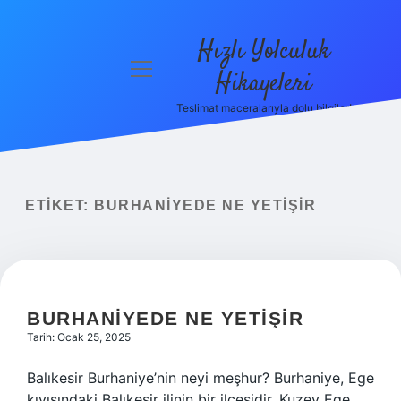
Hızlı Yolculuk
menüyü
Hikayeleri
aç
Teslimat maceralarıyla dolu bilgiler!
Anasayfa
Gizlilik
Politikası
ETIKET:
BURHANIYEDE NE YETIŞIR
Yasal Uyarı
Hakkımızda
BURHANIYEDE NE YETIŞIR
Tarih: Ocak 25, 2025
Balıkesir Burhaniye’nin neyi meşhur? Burhaniye, Ege
kıyısındaki Balıkesir ilinin bir ilçesidir. Kuzey Ege