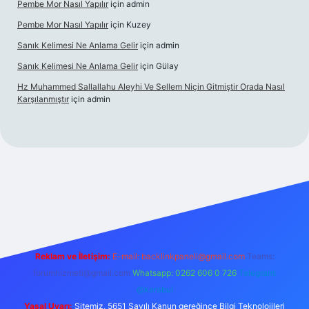
Pembe Mor Nasıl Yapılır
için
admin
Pembe Mor Nasıl Yapılır
için
Kuzey
Sanık Kelimesi Ne Anlama Gelir
için
admin
Sanık Kelimesi Ne Anlama Gelir
için
Gülay
Hz Muhammed Sallallahu Aleyhi Ve Sellem Niçin Gitmiştir Orada Nasıl
Karşılanmıştır
için
admin
iş
betexper.xyz
Reklam ve İletişim:
E-mail:
backlinkpaneli@gmail.com
Teams:
forumhizmeti@gmail.com
Whatsapp: 0262 606 0 726
Telegram:
@karabul
Yasal Uyarı:
Sitemiz, 5651 Sayılı Kanun gereğince Bilgi Teknolojileri