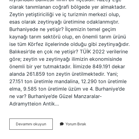
olarak tanımlanan coğrafi bölgede yer almaktadır.
Zeytin yetiştiriciliği ve iç turizmin merkezi olup,
esas olarak zeytinyağı üretimine odaklanmıştır.
Burhaniyede ne yetişir? İlçemizin temel geçim
kaynağı tarım sektörü olup, en önemli tarım ürünü
ise tüm Körfez ilçelerinde olduğu gibi zeytinyağıdır.
Balıkesir’de en çok ne yetişir? TÜİK 2022 verilerine
göre; zeytin ve zeytinyağı ilimizin ekonomisinde
önemli bir yer tutmaktadır. İlimizde 849.191 dekar
alanda 261.859 ton zeytin üretilmektedir. Yani;
27.151 ton üretimle mandalina, 12.290 ton üretimle
elma, 9.585 ton üretimle üzüm ve 4. Burhaniye’de
ne var? Burhaniye’de Güzel Manzaralar-
Adramytteion Antik…
Burhaniyede
Devamını okuyun
Yorum Bırak
Ne
Yetişir