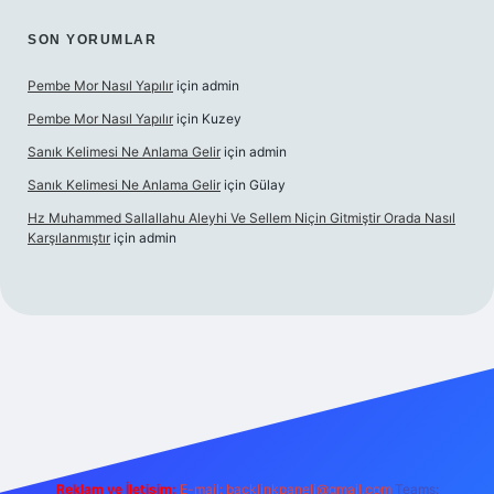
SON YORUMLAR
Pembe Mor Nasıl Yapılır
için
admin
Pembe Mor Nasıl Yapılır
için
Kuzey
Sanık Kelimesi Ne Anlama Gelir
için
admin
Sanık Kelimesi Ne Anlama Gelir
için
Gülay
Hz Muhammed Sallallahu Aleyhi Ve Sellem Niçin Gitmiştir Orada Nasıl
Karşılanmıştır
için
admin
iş
betexper.xyz
Reklam ve İletişim:
E-mail:
backlinkpaneli@gmail.com
Teams: