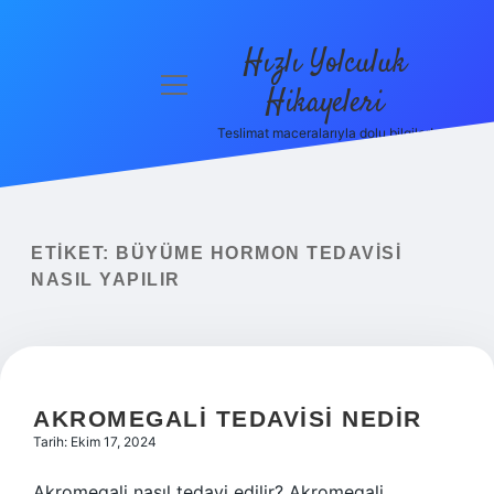
Hızlı Yolculuk
menüyü
Hikayeleri
aç
Teslimat maceralarıyla dolu bilgiler!
Anasayfa
Gizlilik
Politikası
ETIKET:
BÜYÜME HORMON TEDAVISI
Yasal Uyarı
NASIL YAPILIR
Hakkımızda
AKROMEGALI TEDAVISI NEDIR
Tarih: Ekim 17, 2024
Akromegali nasıl tedavi edilir? Akromegali