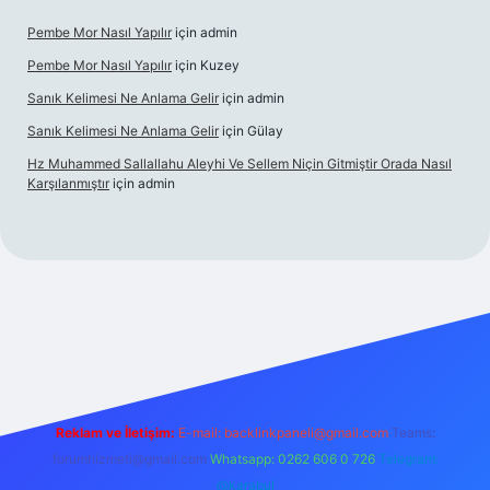
Pembe Mor Nasıl Yapılır
için
admin
Pembe Mor Nasıl Yapılır
için
Kuzey
Sanık Kelimesi Ne Anlama Gelir
için
admin
Sanık Kelimesi Ne Anlama Gelir
için
Gülay
Hz Muhammed Sallallahu Aleyhi Ve Sellem Niçin Gitmiştir Orada Nasıl
Karşılanmıştır
için
admin
iş
betexper.xyz
Reklam ve İletişim:
E-mail:
backlinkpaneli@gmail.com
Teams:
forumhizmeti@gmail.com
Whatsapp: 0262 606 0 726
Telegram:
@karabul