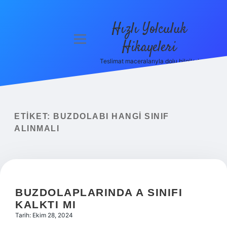
Hızlı Yolculuk
menüyü
Hikayeleri
aç
Teslimat maceralarıyla dolu bilgiler!
Anasayfa
Gizlilik
Politikası
ETIKET:
BUZDOLABI HANGI SINIF
Yasal Uyarı
ALINMALI
Hakkımızda
BUZDOLAPLARINDA A SINIFI
KALKTI MI
Tarih: Ekim 28, 2024