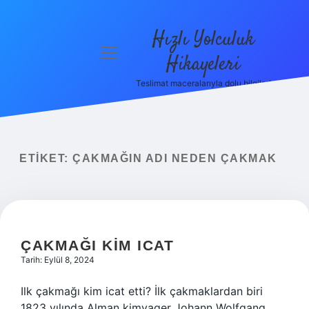
Hızlı Yolculuk
menüyü
Hikayeleri
aç
Teslimat maceralarıyla dolu bilgiler!
Anasayfa
Gizlilik
Politikası
ETIKET:
ÇAKMAĞIN ADI NEDEN ÇAKMAK
Yasal Uyarı
Hakkımızda
ÇAKMAĞI KIM ICAT
Tarih: Eylül 8, 2024
Ilk çakmağı kim icat etti? İlk çakmaklardan biri
1823 yılında Alman kimyager Johann Wolfgang