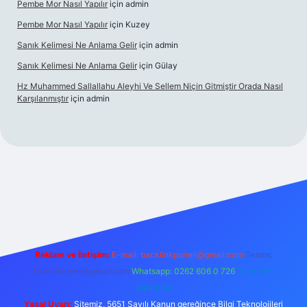
Pembe Mor Nasıl Yapılır
için
admin
Pembe Mor Nasıl Yapılır
için
Kuzey
Sanık Kelimesi Ne Anlama Gelir
için
admin
Sanık Kelimesi Ne Anlama Gelir
için
Gülay
Hz Muhammed Sallallahu Aleyhi Ve Sellem Niçin Gitmiştir Orada Nasıl
Karşılanmıştır
için
admin
iş
betexper.xyz
Reklam ve İletişim:
E-mail:
backlinkpaneli@gmail.com
Teams:
forumhizmeti@gmail.com
Whatsapp: 0262 606 0 726
Telegram:
@karabul
Yasal Uyarı:
Sitemiz, 5651 Sayılı Kanun gereğince Bilgi Teknolojileri