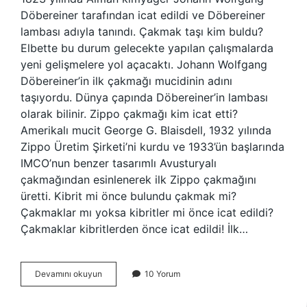
Döbereiner tarafından icat edildi ve Döbereiner
lambası adıyla tanındı. Çakmak taşı kim buldu?
Elbette bu durum gelecekte yapılan çalışmalarda
yeni gelişmelere yol açacaktı. Johann Wolfgang
Döbereiner’in ilk çakmağı mucidinin adını
taşıyordu. Dünya çapında Döbereiner’in lambası
olarak bilinir. Zippo çakmağı kim icat etti?
Amerikalı mucit George G. Blaisdell, 1932 yılında
Zippo Üretim Şirketi’ni kurdu ve 1933’ün başlarında
IMCO’nun benzer tasarımlı Avusturyalı
çakmağından esinlenerek ilk Zippo çakmağını
üretti. Kibrit mi önce bulundu çakmak mi?
Çakmaklar mı yoksa kibritler mi önce icat edildi?
Çakmaklar kibritlerden önce icat edildi! İlk…
Çakmağı
Devamını okuyun
10 Yorum
Kim
Icat