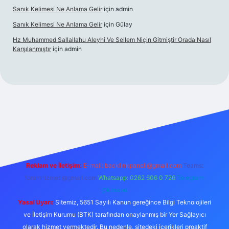
Sanık Kelimesi Ne Anlama Gelir
için
admin
Sanık Kelimesi Ne Anlama Gelir
için
Gülay
Hz Muhammed Sallallahu Aleyhi Ve Sellem Niçin Gitmiştir Orada Nasıl
Karşılanmıştır
için
admin
iş
betexper.xyz
Reklam ve İletişim:
E-mail:
backlinkpaneli@gmail.com
Teams:
forumhizmeti@gmail.com
Whatsapp: 0262 606 0 726
Telegram:
@karabul
Yasal Uyarı:
Sitemiz, 5651 Sayılı Kanun gereğince Bilgi Teknolojileri
ve İletişim Kurumu (BTK) tarafından onaylanmış bir Yer Sağlayıcı
olarak hizmet vermektedir. Bu nedenle, sitedeki içerikleri proaktif