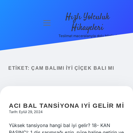
Hızlı Yolculuk
menüyü
Hikayeleri
aç
Teslimat maceralarıyla dolu bilgiler!
Anasayfa
Gizlilik
Politikası
ETIKET:
ÇAM BALIMI IYI ÇIÇEK BALI MI
Yasal Uyarı
Hakkımızda
ACI BAL TANSIYONA IYI GELIR MI
Tarih: Eylül 29, 2024
Yüksek tansiyona hangi bal iyi gelir? 18- KAN
BASINCI: 1 diş sarımsağı ezin, püre haline getirin ve