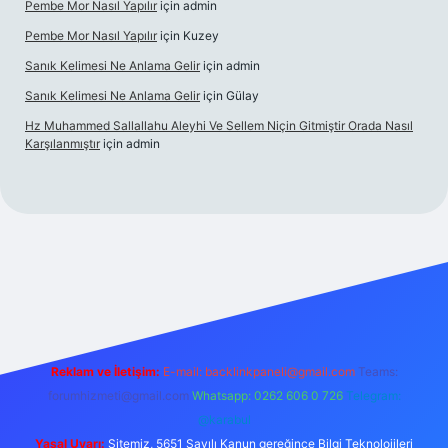
Pembe Mor Nasıl Yapılır
için
admin
Pembe Mor Nasıl Yapılır
için
Kuzey
Sanık Kelimesi Ne Anlama Gelir
için
admin
Sanık Kelimesi Ne Anlama Gelir
için
Gülay
Hz Muhammed Sallallahu Aleyhi Ve Sellem Niçin Gitmiştir Orada Nasıl
Karşılanmıştır
için
admin
riş
betexper.xyz
Reklam ve İletişim:
E-mail:
backlinkpaneli@gmail.com
Teams:
forumhizmeti@gmail.com
Whatsapp: 0262 606 0 726
Telegram:
@karabul
Yasal Uyarı:
Sitemiz, 5651 Sayılı Kanun gereğince Bilgi Teknolojileri