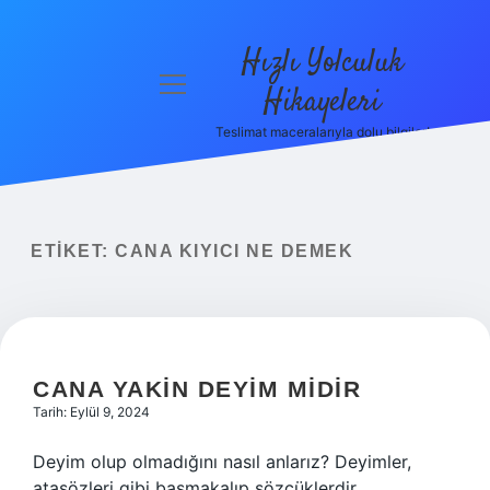
Hızlı Yolculuk
menüyü
Hikayeleri
aç
Teslimat maceralarıyla dolu bilgiler!
Anasayfa
Gizlilik
Politikası
ETIKET:
CANA KIYICI NE DEMEK
Yasal Uyarı
Hakkımızda
CANA YAKIN DEYIM MIDIR
Tarih: Eylül 9, 2024
Deyim olup olmadığını nasıl anlarız? Deyimler,
atasözleri gibi basmakalıp sözcüklerdir.