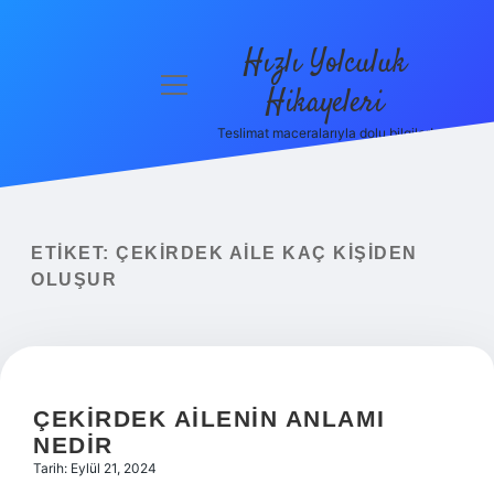
Hızlı Yolculuk
menüyü
Hikayeleri
aç
Teslimat maceralarıyla dolu bilgiler!
Anasayfa
Gizlilik
Politikası
ETIKET:
ÇEKIRDEK AILE KAÇ KIŞIDEN
Yasal Uyarı
OLUŞUR
Hakkımızda
ÇEKIRDEK AILENIN ANLAMI
NEDIR
Tarih: Eylül 21, 2024