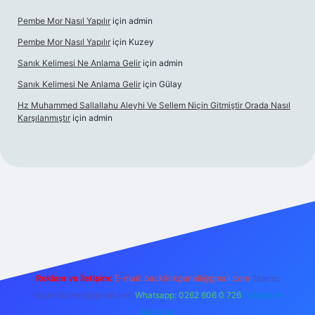
Pembe Mor Nasıl Yapılır
için
admin
Pembe Mor Nasıl Yapılır
için
Kuzey
Sanık Kelimesi Ne Anlama Gelir
için
admin
Sanık Kelimesi Ne Anlama Gelir
için
Gülay
Hz Muhammed Sallallahu Aleyhi Ve Sellem Niçin Gitmiştir Orada Nasıl
Karşılanmıştır
için
admin
iş
betexper.xyz
Reklam ve İletişim:
E-mail:
backlinkpaneli@gmail.com
Teams:
forumhizmeti@gmail.com
Whatsapp: 0262 606 0 726
Telegram:
@karabul