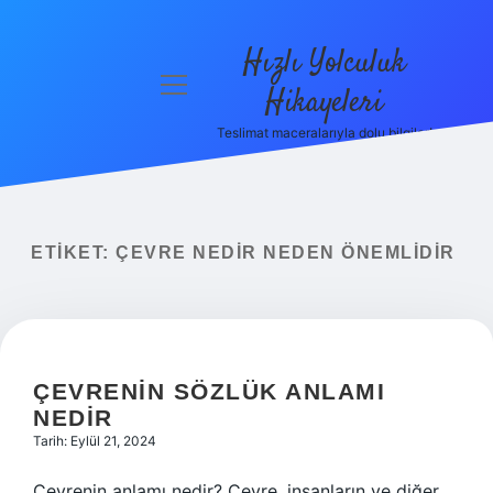
Hızlı Yolculuk
menüyü
Hikayeleri
aç
Teslimat maceralarıyla dolu bilgiler!
Anasayfa
Gizlilik
Politikası
ETIKET:
ÇEVRE NEDIR NEDEN ÖNEMLIDIR
Yasal Uyarı
Hakkımızda
ÇEVRENIN SÖZLÜK ANLAMI
NEDIR
Tarih: Eylül 21, 2024
Çevrenin anlamı nedir? Çevre, insanların ve diğer