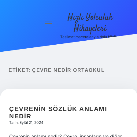
Hızlı Yolculuk
menüyü
Hikayeleri
aç
Teslimat maceralarıyla dolu bilgiler!
Anasayfa
Gizlilik
Politikası
ETIKET:
ÇEVRE NEDIR ORTAOKUL
Yasal Uyarı
Hakkımızda
ÇEVRENIN SÖZLÜK ANLAMI
NEDIR
Tarih: Eylül 21, 2024
Çevrenin anlamı nedir? Çevre, insanların ve diğer