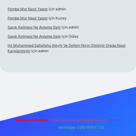
Pembe Mor Nasıl Yapılır
için
admin
Pembe Mor Nasıl Yapılır
için
Kuzey
Sanık Kelimesi Ne Anlama Gelir
için
admin
Sanık Kelimesi Ne Anlama Gelir
için
Gülay
Hz Muhammed Sallallahu Aleyhi Ve Sellem Niçin Gitmiştir Orada Nasıl
Karşılanmıştır
için
admin
iş
betexper.xyz
Reklam ve İletişim:
E-mail:
backlinkpaneli@gmail.com
Teams:
forumhizmeti@gmail.com
Whatsapp: 0262 606 0 726
Telegram:
@karabul