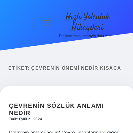
Hızlı Yolculuk
menüyü
Hikayeleri
aç
Teslimat maceralarıyla dolu bilgiler!
Anasayfa
Gizlilik
Politikası
ETIKET:
ÇEVRENIN ÖNEMI NEDIR KISACA
Yasal Uyarı
Hakkımızda
ÇEVRENIN SÖZLÜK ANLAMI
NEDIR
Tarih: Eylül 21, 2024
Çevrenin anlamı nedir? Çevre, insanların ve diğer