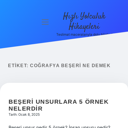
Hızlı Yolculuk
menüyü
Hikayeleri
aç
Teslimat maceralarıyla dolu bilgiler!
Anasayfa
Gizlilik
Politikası
ETIKET:
COĞRAFYA BEŞERI NE DEMEK
Yasal Uyarı
Hakkımızda
BEŞERI UNSURLARA 5 ÖRNEK
NELERDIR
Tarih: Ocak 8, 2025
Beşeri unsur nedir 5 örnek? İnsan unsuru nedir?