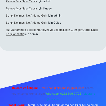
Pembe Mor Nasıl Yapılır
için
admin
Pembe Mor Nasıl Yapılır
için
Kuzey
Sanık Kelimesi Ne Anlama Gelir
için
admin
Sanık Kelimesi Ne Anlama Gelir
için
Gülay
Hz Muhammed Sallallahu Aleyhi Ve Sellem Niçin Gitmiştir Orada Nasıl
Karşılanmıştır
için
admin
iş
betexper.xyz
Reklam ve İletişim:
E-mail:
backlinkpaneli@gmail.com
Teams:
forumhizmeti@gmail.com
Whatsapp: 0262 606 0 726
Telegram:
@karabul
Yasal Uyarı:
Sitemiz, 5651 Sayılı Kanun gereğince Bilgi Teknolojileri