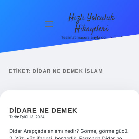
Hızlı Yolculuk
menüyü
Hikayeleri
aç
Teslimat maceralarıyla dolu bilgiler!
Anasayfa
Gizlilik
Politikası
ETIKET:
DIDAR NE DEMEK ISLAM
Yasal Uyarı
Hakkımızda
DIDARE NE DEMEK
Tarih: Eylül 13, 2024
Didar Arapçada anlamı nedir? Görme, görme gücü.
2. Yüz, yüz ifadesi, benzerlik. Farsçada Didar ne