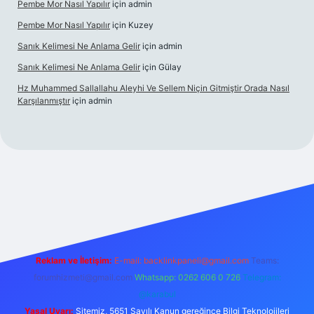
Pembe Mor Nasıl Yapılır
için
admin
Pembe Mor Nasıl Yapılır
için
Kuzey
Sanık Kelimesi Ne Anlama Gelir
için
admin
Sanık Kelimesi Ne Anlama Gelir
için
Gülay
Hz Muhammed Sallallahu Aleyhi Ve Sellem Niçin Gitmiştir Orada Nasıl
Karşılanmıştır
için
admin
iş
betexper.xyz
Reklam ve İletişim:
E-mail:
backlinkpaneli@gmail.com
Teams:
forumhizmeti@gmail.com
Whatsapp: 0262 606 0 726
Telegram:
@karabul
Yasal Uyarı:
Sitemiz, 5651 Sayılı Kanun gereğince Bilgi Teknolojileri