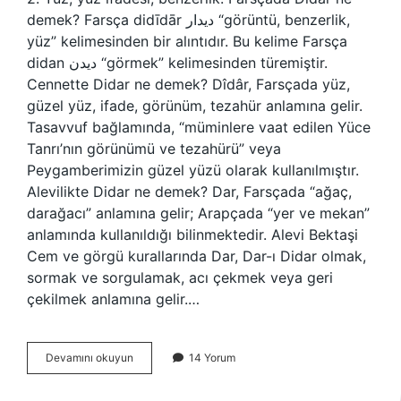
demek? Farsça didīdār دیدار “görüntü, benzerlik,
yüz” kelimesinden bir alıntıdır. Bu kelime Farsça
didan دیدن “görmek” kelimesinden türemiştir.
Cennette Didar ne demek? Dîdâr, Farsçada yüz,
güzel yüz, ifade, görünüm, tezahür anlamına gelir.
Tasavvuf bağlamında, “müminlere vaat edilen Yüce
Tanrı’nın görünümü ve tezahürü” veya
Peygamberimizin güzel yüzü olarak kullanılmıştır.
Alevilikte Didar ne demek? Dar, Farsçada “ağaç,
darağacı” anlamına gelir; Arapçada “yer ve mekan”
anlamında kullanıldığı bilinmektedir. Alevi Bektaşi
Cem ve görgü kurallarında Dar, Dar-ı Didar olmak,
sormak ve sorgulamak, acı çekmek veya geri
çekilmek anlamına gelir.…
Didare
Devamını okuyun
14 Yorum
Ne
Demek