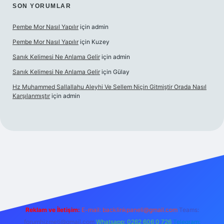
SON YORUMLAR
Pembe Mor Nasıl Yapılır
için
admin
Pembe Mor Nasıl Yapılır
için
Kuzey
Sanık Kelimesi Ne Anlama Gelir
için
admin
Sanık Kelimesi Ne Anlama Gelir
için
Gülay
Hz Muhammed Sallallahu Aleyhi Ve Sellem Niçin Gitmiştir Orada Nasıl
Karşılanmıştır
için
admin
iş
betexper.xyz
Reklam ve İletişim:
E-mail:
backlinkpaneli@gmail.com
Teams:
forumhizmeti@gmail.com
Whatsapp: 0262 606 0 726
Telegram: