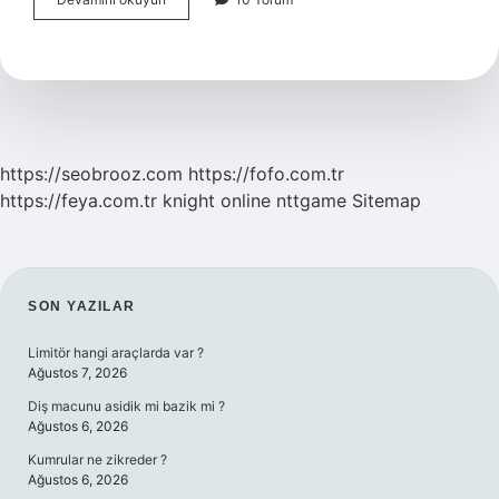
Çıkaran
Bebek
Sürekli
Ağlar
Mı
https://seobrooz.com
https://fofo.com.tr
https://feya.com.tr
knight online
nttgame
Sitemap
SIDEBAR
SON YAZILAR
Limitör hangi araçlarda var ?
Ağustos 7, 2026
Diş macunu asidik mi bazik mi ?
Ağustos 6, 2026
Kumrular ne zikreder ?
Ağustos 6, 2026