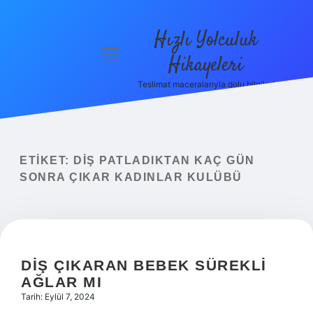
Hızlı Yolculuk
menüyü
Hikayeleri
aç
Teslimat maceralarıyla dolu bilgiler!
Anasayfa
Gizlilik
Politikası
ETIKET:
DIŞ PATLADIKTAN KAÇ GÜN
Yasal Uyarı
SONRA ÇIKAR KADINLAR KULÜBÜ
Hakkımızda
DIŞ ÇIKARAN BEBEK SÜREKLI
AĞLAR MI
Tarih: Eylül 7, 2024