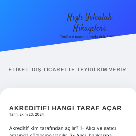
Hızlı Yolculuk
menüyü
Hikayeleri
aç
Teslimat maceralarıyla dolu bilgiler!
Anasayfa
Gizlilik
Politikası
ETIKET:
DIŞ TICARETTE TEYIDI KIM VERIR
Yasal Uyarı
Hakkımızda
AKREDITIFI HANGI TARAF AÇAR
Tarih: Ekim 20, 2024
Akreditif kim tarafından açılır? 1- Alıcı ve satıcı
arasında sözleşme yapılır. 2- Alıcı, bankasına