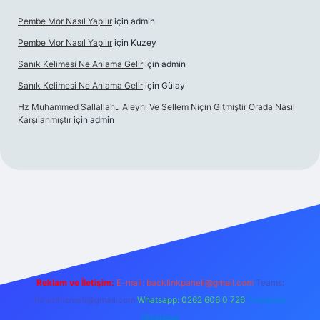
Pembe Mor Nasıl Yapılır
için
admin
Pembe Mor Nasıl Yapılır
için
Kuzey
Sanık Kelimesi Ne Anlama Gelir
için
admin
Sanık Kelimesi Ne Anlama Gelir
için
Gülay
Hz Muhammed Sallallahu Aleyhi Ve Sellem Niçin Gitmiştir Orada Nasıl
Karşılanmıştır
için
admin
iş
betexper.xyz
Reklam ve İletişim:
E-mail:
backlinkpaneli@gmail.com
Teams:
forumhizmeti@gmail.com
Whatsapp: 0262 606 0 726
Telegram:
@karabul