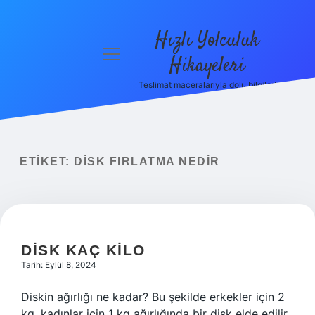
Hızlı Yolculuk
menüyü
Hikayeleri
aç
Teslimat maceralarıyla dolu bilgiler!
Anasayfa
Gizlilik
Politikası
ETIKET:
DISK FIRLATMA NEDIR
Yasal Uyarı
Hakkımızda
DISK KAÇ KILO
Tarih: Eylül 8, 2024
Diskin ağırlığı ne kadar? Bu şekilde erkekler için 2
kg, kadınlar için 1 kg ağırlığında bir disk elde edilir.