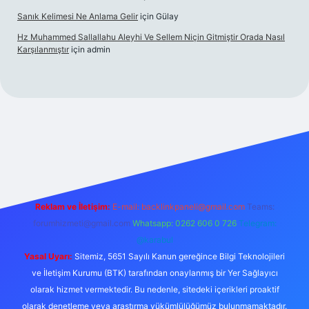
Sanık Kelimesi Ne Anlama Gelir
için
Gülay
Hz Muhammed Sallallahu Aleyhi Ve Sellem Niçin Gitmiştir Orada Nasıl
Karşılanmıştır
için
admin
iş
betexper.xyz
Reklam ve İletişim:
E-mail:
backlinkpaneli@gmail.com
Teams:
forumhizmeti@gmail.com
Whatsapp: 0262 606 0 726
Telegram:
@karabul
Yasal Uyarı:
Sitemiz, 5651 Sayılı Kanun gereğince Bilgi Teknolojileri
ve İletişim Kurumu (BTK) tarafından onaylanmış bir Yer Sağlayıcı
olarak hizmet vermektedir. Bu nedenle, sitedeki içerikleri proaktif
olarak denetleme veya araştırma yükümlülüğümüz bulunmamaktadır.