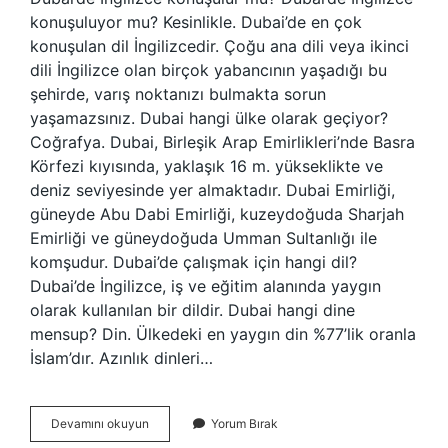
konuşuluyor mu? Kesinlikle. Dubai’de en çok
konuşulan dil İngilizcedir. Çoğu ana dili veya ikinci
dili İngilizce olan birçok yabancının yaşadığı bu
şehirde, varış noktanızı bulmakta sorun
yaşamazsınız. Dubai hangi ülke olarak geçiyor?
Coğrafya. Dubai, Birleşik Arap Emirlikleri’nde Basra
Körfezi kıyısında, yaklaşık 16 m. yükseklikte ve
deniz seviyesinde yer almaktadır. Dubai Emirliği,
güneyde Abu Dabi Emirliği, kuzeydoğuda Sharjah
Emirliği ve güneydoğuda Umman Sultanlığı ile
komşudur. Dubai’de çalışmak için hangi dil?
Dubai’de İngilizce, iş ve eğitim alanında yaygın
olarak kullanılan bir dildir. Dubai hangi dine
mensup? Din. Ülkedeki en yaygın din %77’lik oranla
İslam’dır. Azınlık dinleri…
Dubai
Devamını okuyun
Yorum Bırak
Hangi