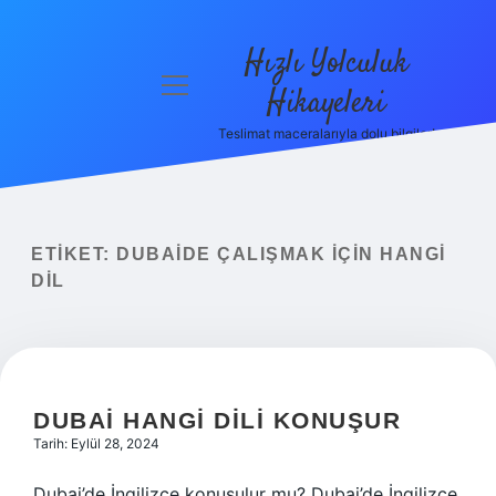
Hızlı Yolculuk
menüyü
Hikayeleri
aç
Teslimat maceralarıyla dolu bilgiler!
Anasayfa
Gizlilik
Politikası
ETIKET:
DUBAIDE ÇALIŞMAK IÇIN HANGI
Yasal Uyarı
DIL
Hakkımızda
DUBAI HANGI DILI KONUŞUR
Tarih: Eylül 28, 2024
Dubai’de İngilizce konuşulur mu? Dubai’de İngilizce