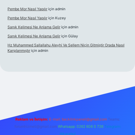
Pembe Mor Nasıl Yapılır
için
admin
Pembe Mor Nasıl Yapılır
için
Kuzey
Sanık Kelimesi Ne Anlama Gelir
için
admin
Sanık Kelimesi Ne Anlama Gelir
için
Gülay
Hz Muhammed Sallallahu Aleyhi Ve Sellem Niçin Gitmiştir Orada Nasıl
Karşılanmıştır
için
admin
iş
betexper.xyz
Reklam ve İletişim:
E-mail:
backlinkpaneli@gmail.com
Teams:
forumhizmeti@gmail.com
Whatsapp: 0262 606 0 726
Telegram:
@karabul