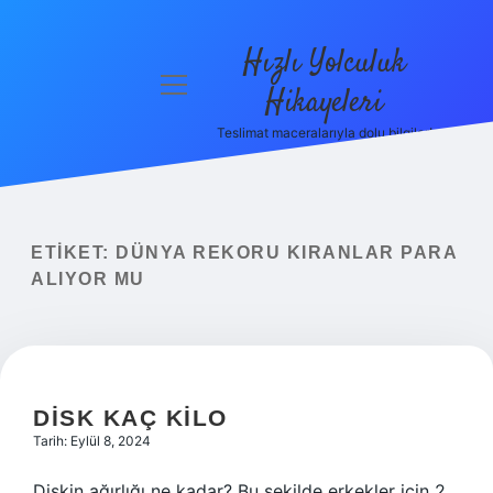
Hızlı Yolculuk
menüyü
Hikayeleri
aç
Teslimat maceralarıyla dolu bilgiler!
Anasayfa
Gizlilik
Politikası
ETIKET:
DÜNYA REKORU KIRANLAR PARA
Yasal Uyarı
ALIYOR MU
Hakkımızda
DISK KAÇ KILO
Tarih: Eylül 8, 2024
Diskin ağırlığı ne kadar? Bu şekilde erkekler için 2