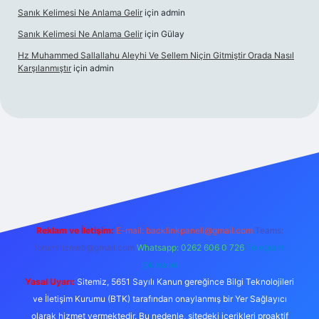
Sanık Kelimesi Ne Anlama Gelir
için
admin
Sanık Kelimesi Ne Anlama Gelir
için
Gülay
Hz Muhammed Sallallahu Aleyhi Ve Sellem Niçin Gitmiştir Orada Nasıl
Karşılanmıştır
için
admin
iş
betexper.xyz
Reklam ve İletişim:
E-mail:
backlinkpaneli@gmail.com
Teams:
forumhizmeti@gmail.com
Whatsapp: 0262 606 0 726
Telegram:
@karabul
Yasal Uyarı:
Sitemiz, 5651 Sayılı Kanun gereğince Bilgi Teknolojileri
ve İletişim Kurumu (BTK) tarafından onaylanmış bir Yer Sağlayıcı
olarak hizmet vermektedir. Bu nedenle, sitedeki içerikleri proaktif