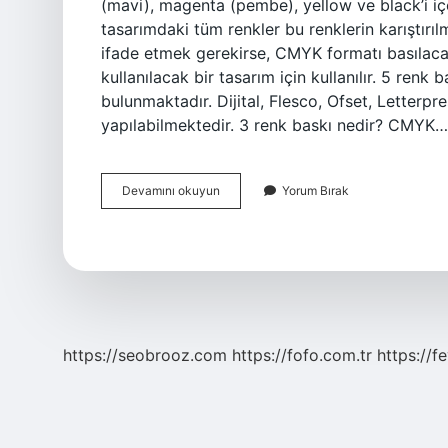
(mavi), magenta (pembe), yellow ve black’i i
tasarımdaki tüm renkler bu renklerin karıştırı
ifade etmek gerekirse, CMYK formatı basılacak
kullanılacak bir tasarım için kullanılır. 5 ren
bulunmaktadır. Dijital, Flesco, Ofset, Letterpr
yapılabilmektedir. 3 renk baskı nedir? CMYK…
Baskı
Devamını okuyun
Yorum Bırak
Için
Hangi
Renk
https://seobrooz.com
https://fofo.com.tr
https://f