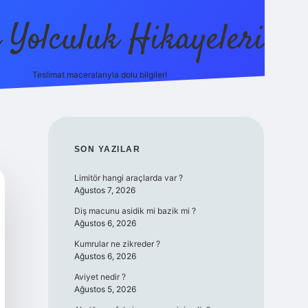
ı Yolculuk Hikayeleri
Teslimat maceralarıyla dolu bilgiler!
betci güncel giriş
betexpe
SIDEBAR
SON YAZILAR
Limitör hangi araçlarda var ?
Ağustos 7, 2026
Diş macunu asidik mi bazik mi ?
Ağustos 6, 2026
Kumrular ne zikreder ?
Ağustos 6, 2026
Aviyet nedir ?
Ağustos 5, 2026