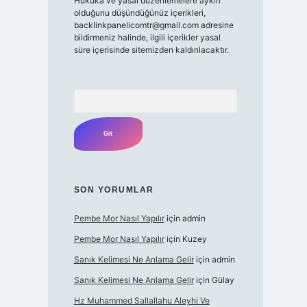
Hukuka ve yasal düzenlemelere aykırı
olduğunu düşündüğünüz içerikleri,
backlinkpanelicomtr@gmail.com
adresine
bildirmeniz halinde, ilgili içerikler yasal
süre içerisinde sitemizden kaldırılacaktır.
Arama
SON YORUMLAR
Pembe Mor Nasıl Yapılır
için
admin
Pembe Mor Nasıl Yapılır
için
Kuzey
Sanık Kelimesi Ne Anlama Gelir
için
admin
Sanık Kelimesi Ne Anlama Gelir
için
Gülay
Hz Muhammed Sallallahu Aleyhi Ve