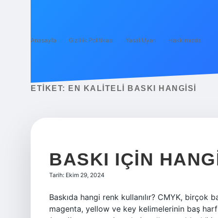
Anasayfa
Gizlilik Politikası
Yasal Uyarı
Hakkımızda
ETIKET:
EN KALITELI BASKI HANGISI
BASKI IÇIN HANG
Tarih: Ekim 29, 2024
Baskıda hangi renk kullanılır? CMYK, birçok ba
magenta, yellow ve key kelimelerinin baş har