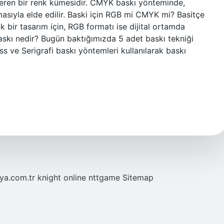
çeren bir renk kümesidir. CMYK baskı yönteminde,
lmasıyla elde edilir. Baski için RGB mi CMYK mi? Basitçe
 bir tasarım için, RGB formatı ise dijital ortamda
k baskı nedir? Bugün baktığımızda 5 adet baskı tekniği
ess ve Serigrafi baskı yöntemleri kullanılarak baskı
eya.com.tr
knight online
nttgame
Sitemap