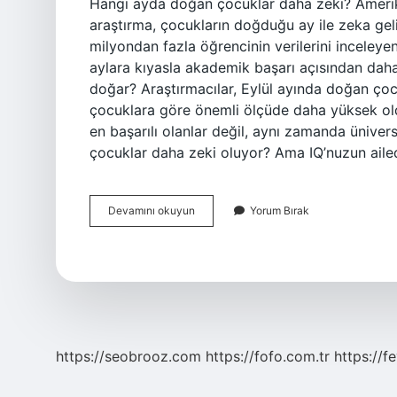
Hangi ayda doğan çocuklar daha zeki? Amerika 
araştırma, çocukların doğduğu ay ile zeka geli
milyondan fazla öğrencinin verilerini inceleyen
aylara kıyasla akademik başarı açısından daha
doğar? Araştırmacılar, Eylül ayında doğan ço
çocuklara göre önemli ölçüde daha yüksek ol
en başarılı olanlar değil, aynı zamanda üniver
çocuklar daha zeki oluyor? Ama IQ’nuzun ail
En
Devamını okuyun
Yorum Bırak
Zeki
Çocuklar
Hangi
Ayda
Doğar
https://seobrooz.com
https://fofo.com.tr
https://f