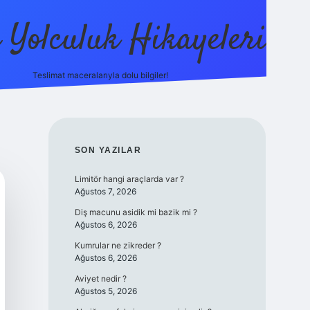
ı Yolculuk Hikayeleri
Teslimat maceralarıyla dolu bilgiler!
betci güncel giriş
betexpe
SIDEBAR
SON YAZILAR
Limitör hangi araçlarda var ?
Ağustos 7, 2026
Diş macunu asidik mi bazik mi ?
Ağustos 6, 2026
Kumrular ne zikreder ?
Ağustos 6, 2026
Aviyet nedir ?
Ağustos 5, 2026