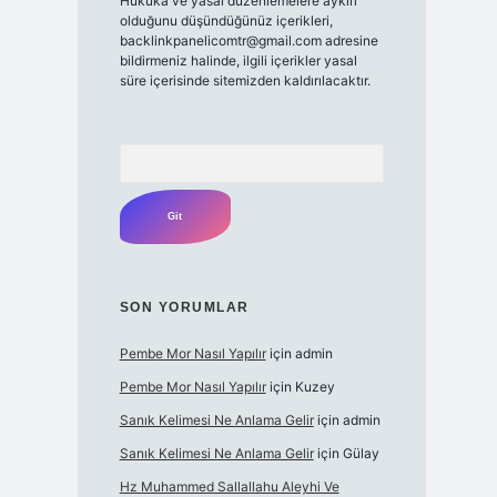
Hukuka ve yasal düzenlemelere aykırı
olduğunu düşündüğünüz içerikleri,
backlinkpanelicomtr@gmail.com
adresine
bildirmeniz halinde, ilgili içerikler yasal
süre içerisinde sitemizden kaldırılacaktır.
Arama
SON YORUMLAR
Pembe Mor Nasıl Yapılır
için
admin
Pembe Mor Nasıl Yapılır
için
Kuzey
Sanık Kelimesi Ne Anlama Gelir
için
admin
Sanık Kelimesi Ne Anlama Gelir
için
Gülay
Hz Muhammed Sallallahu Aleyhi Ve