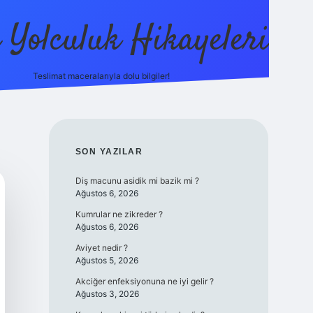
ı Yolculuk Hikayeleri
Teslimat maceralarıyla dolu bilgiler!
betci güncel giriş
betexpe
SIDEBAR
SON YAZILAR
Diş macunu asidik mi bazik mi ?
Ağustos 6, 2026
Kumrular ne zikreder ?
Ağustos 6, 2026
Aviyet nedir ?
Ağustos 5, 2026
Akciğer enfeksiyonuna ne iyi gelir ?
Ağustos 3, 2026