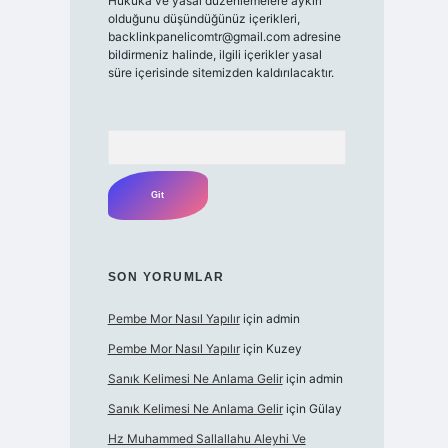
Hukuka ve yasal düzenlemelere aykırı
olduğunu düşündüğünüz içerikleri,
backlinkpanelicomtr@gmail.com
adresine
bildirmeniz halinde, ilgili içerikler yasal
süre içerisinde sitemizden kaldırılacaktır.
Arama
SON YORUMLAR
Pembe Mor Nasıl Yapılır
için
admin
Pembe Mor Nasıl Yapılır
için
Kuzey
Sanık Kelimesi Ne Anlama Gelir
için
admin
Sanık Kelimesi Ne Anlama Gelir
için
Gülay
Hz Muhammed Sallallahu Aleyhi Ve