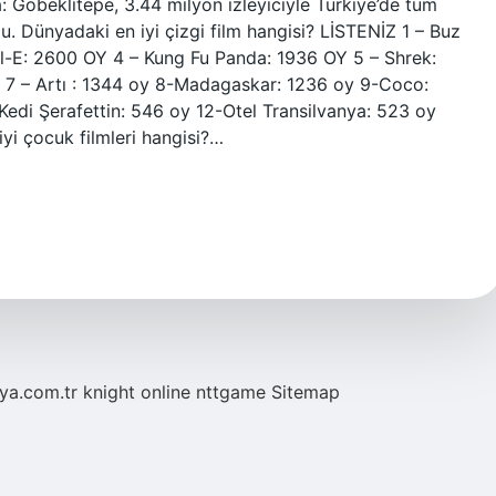
: Göbeklitepe, 3.44 milyon izleyiciyle Türkiye’de tüm
u. Dünyadaki en iyi çizgi film hangisi? LİSTENİZ 1 – Buz
l-E: 2600 OY 4 – Kung Fu Panda: 1936 OY 5 – Shrek:
OY 7 – Artı : 1344 oy 8-Madagaskar: 1236 oy 9-Coco:
edi Şerafettin: 546 oy 12-Otel Transilvanya: 523 oy
iyi çocuk filmleri hangisi?…
eya.com.tr
knight online
nttgame
Sitemap