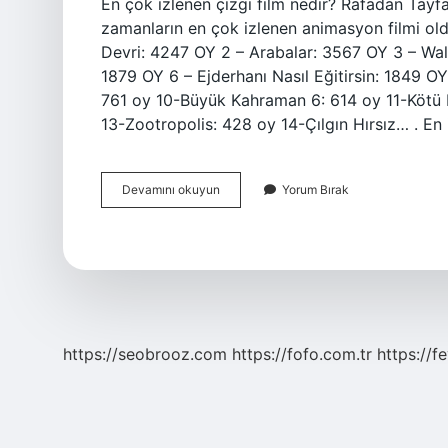
En çok izlenen çizgi film nedir? Rafadan Tayfa
zamanların en çok izlenen animasyon filmi old
Devri: 4247 OY 2 – Arabalar: 3567 OY 3 – Wal
1879 OY 6 – Ejderhanı Nasıl Eğitirsin: 1849 
761 oy 10-Büyük Kahraman 6: 614 oy 11-Kötü K
13-Zootropolis: 428 oy 14-Çılgın Hırsız… . En 
En
Devamını okuyun
Yorum Bırak
Çok
Izlenen
Çizgi
Filmler
Hangileri
https://seobrooz.com
https://fofo.com.tr
https://f