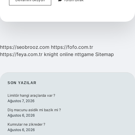
Olma
Kelimesi
Ne
Anlama
Gelir
https://seobrooz.com
https://fofo.com.tr
https://feya.com.tr
knight online
nttgame
Sitemap
SIDEBAR
SON YAZILAR
Limitör hangi araçlarda var ?
Ağustos 7, 2026
Diş macunu asidik mi bazik mi ?
Ağustos 6, 2026
Kumrular ne zikreder ?
Ağustos 6, 2026