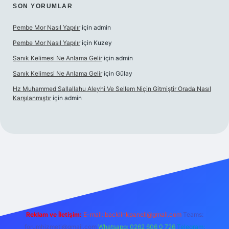
SON YORUMLAR
Pembe Mor Nasıl Yapılır
için
admin
Pembe Mor Nasıl Yapılır
için
Kuzey
Sanık Kelimesi Ne Anlama Gelir
için
admin
Sanık Kelimesi Ne Anlama Gelir
için
Gülay
Hz Muhammed Sallallahu Aleyhi Ve Sellem Niçin Gitmiştir Orada Nasıl
Karşılanmıştır
için
admin
iş
betexper.xyz
Reklam ve İletişim:
E-mail:
backlinkpaneli@gmail.com
Teams:
forumhizmeti@gmail.com
Whatsapp: 0262 606 0 726
Telegram: