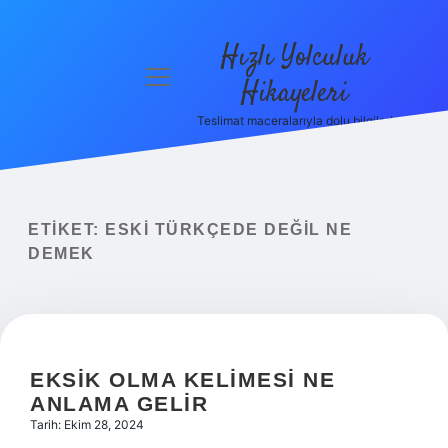
Hızlı Yolculuk
menüyü
Hikayeleri
aç
Teslimat maceralarıyla dolu bilgiler!
Anasayfa
Gizlilik
Politikası
ETIKET:
ESKI TÜRKÇEDE DEĞIL NE
Yasal Uyarı
DEMEK
Hakkımızda
EKSIK OLMA KELIMESI NE
ANLAMA GELIR
Tarih: Ekim 28, 2024