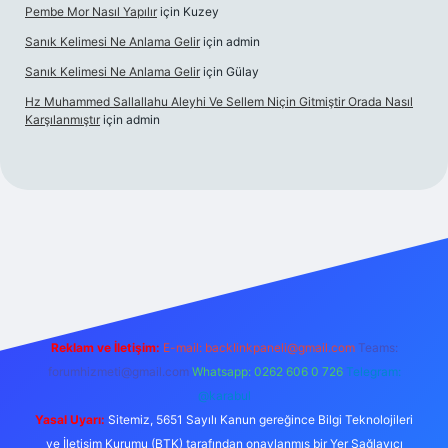
Pembe Mor Nasıl Yapılır
için
Kuzey
Sanık Kelimesi Ne Anlama Gelir
için
admin
Sanık Kelimesi Ne Anlama Gelir
için
Gülay
Hz Muhammed Sallallahu Aleyhi Ve Sellem Niçin Gitmiştir Orada Nasıl
Karşılanmıştır
için
admin
iş
betexper.xyz
Reklam ve İletişim:
E-mail:
backlinkpaneli@gmail.com
Teams:
forumhizmeti@gmail.com
Whatsapp: 0262 606 0 726
Telegram:
@karabul
Yasal Uyarı:
Sitemiz, 5651 Sayılı Kanun gereğince Bilgi Teknolojileri
ve İletişim Kurumu (BTK) tarafından onaylanmış bir Yer Sağlayıcı