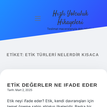
Hızlı Yolculuk
menüyü
Hikayeleri
aç
Teslimat maceralarıyla dolu bilgiler!
Anasayfa
Gizlilik
Politikası
ETIKET:
ETIK TÜRLERI NELERDIR KISACA
Yasal Uyarı
Hakkımızda
ETIK DEĞERLER NE IFADE EDER
Tarih: Mart 2, 2025
Etik neyi ifade eder? Etik, kendi davranışları için
temel öneme sahip ahlakın ilkeleridir. Başka bir