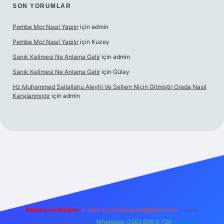
SON YORUMLAR
Pembe Mor Nasıl Yapılır
için
admin
Pembe Mor Nasıl Yapılır
için
Kuzey
Sanık Kelimesi Ne Anlama Gelir
için
admin
Sanık Kelimesi Ne Anlama Gelir
için
Gülay
Hz Muhammed Sallallahu Aleyhi Ve Sellem Niçin Gitmiştir Orada Nasıl
Karşılanmıştır
için
admin
ş
betexper.xyz
Reklam ve İletişim:
E-mail:
backlinkpaneli@gmail.com
Teams:
forumhizmeti@gmail.com
Whatsapp: 0262 606 0 726
Telegram: