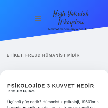
Hızlı Yolculuk
menüyü
Hikayeleri
aç
Teslimat maceralarıyla dolu bilgiler!
Anasayfa
Gizlilik
Politikası
ETIKET:
FREUD HÜMANIST MIDIR
Yasal Uyarı
Hakkımızda
PSIKOLOJIDE 3 KUVVET NEDIR
Tarih: Ekim 14, 2024
Üçüncü güç nedir? Hümanistik psikoloji, 1960’ların
başında Amerika’da davranışçılık ve psikanalizin