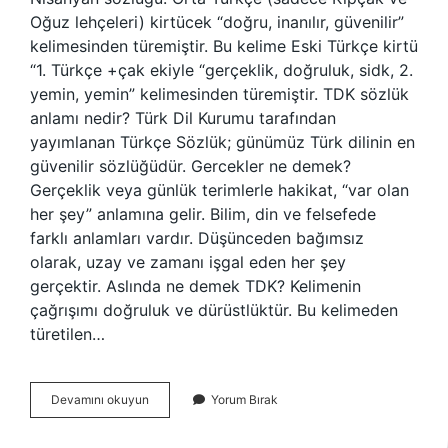
Oğuz lehçeleri) kirtücek “doğru, inanılır, güvenilir”
kelimesinden türemiştir. Bu kelime Eski Türkçe kirtü
“1. Türkçe +çak ekiyle “gerçeklik, doğruluk, sidk, 2.
yemin, yemin” kelimesinden türemiştir. TDK sözlük
anlamı nedir? Türk Dil Kurumu tarafından
yayımlanan Türkçe Sözlük; günümüz Türk dilinin en
güvenilir sözlüğüdür. Gercekler ne demek?
Gerçeklik veya günlük terimlerle hakikat, “var olan
her şey” anlamına gelir. Bilim, din ve felsefede
farklı anlamları vardır. Düşünceden bağımsız
olarak, uzay ve zamanı işgal eden her şey
gerçektir. Aslında ne demek TDK? Kelimenin
çağrışımı doğruluk ve dürüstlüktür. Bu kelimeden
türetilen…
Gercek
Devamını okuyun
Yorum Bırak
Ne
Demek