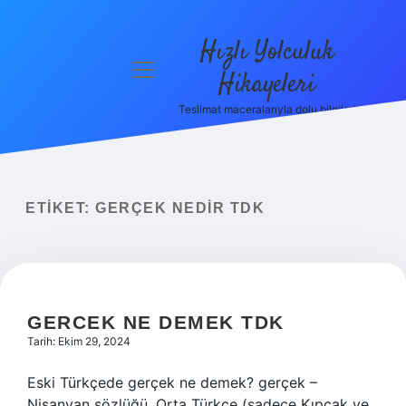
Hızlı Yolculuk
menüyü
Hikayeleri
aç
Teslimat maceralarıyla dolu bilgiler!
Anasayfa
Gizlilik
Politikası
ETIKET:
GERÇEK NEDIR TDK
Yasal Uyarı
Hakkımızda
GERCEK NE DEMEK TDK
Tarih: Ekim 29, 2024
Eski Türkçede gerçek ne demek? gerçek –
Nisanyan sözlüğü. Orta Türkçe (sadece Kıpçak ve