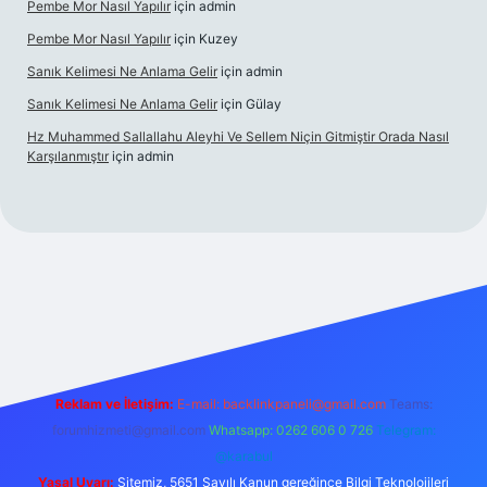
Pembe Mor Nasıl Yapılır
için
admin
Pembe Mor Nasıl Yapılır
için
Kuzey
Sanık Kelimesi Ne Anlama Gelir
için
admin
Sanık Kelimesi Ne Anlama Gelir
için
Gülay
Hz Muhammed Sallallahu Aleyhi Ve Sellem Niçin Gitmiştir Orada Nasıl
Karşılanmıştır
için
admin
iş
betexper.xyz
Reklam ve İletişim:
E-mail:
backlinkpaneli@gmail.com
Teams:
forumhizmeti@gmail.com
Whatsapp: 0262 606 0 726
Telegram:
@karabul
Yasal Uyarı:
Sitemiz, 5651 Sayılı Kanun gereğince Bilgi Teknolojileri