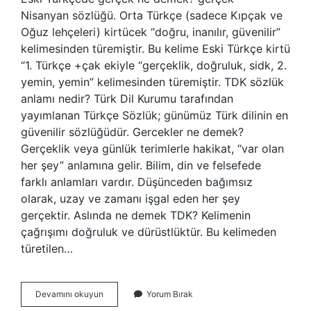
Nisanyan sözlüğü. Orta Türkçe (sadece Kıpçak ve
Oğuz lehçeleri) kirtücek “doğru, inanılır, güvenilir”
kelimesinden türemiştir. Bu kelime Eski Türkçe kirtü
“1. Türkçe +çak ekiyle “gerçeklik, doğruluk, sidk, 2.
yemin, yemin” kelimesinden türemiştir. TDK sözlük
anlamı nedir? Türk Dil Kurumu tarafından
yayımlanan Türkçe Sözlük; günümüz Türk dilinin en
güvenilir sözlüğüdür. Gercekler ne demek?
Gerçeklik veya günlük terimlerle hakikat, “var olan
her şey” anlamına gelir. Bilim, din ve felsefede
farklı anlamları vardır. Düşünceden bağımsız
olarak, uzay ve zamanı işgal eden her şey
gerçektir. Aslında ne demek TDK? Kelimenin
çağrışımı doğruluk ve dürüstlüktür. Bu kelimeden
türetilen…
Gercek
Devamını okuyun
Yorum Bırak
Ne