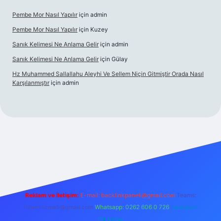
Pembe Mor Nasıl Yapılır
için
admin
Pembe Mor Nasıl Yapılır
için
Kuzey
Sanık Kelimesi Ne Anlama Gelir
için
admin
Sanık Kelimesi Ne Anlama Gelir
için
Gülay
Hz Muhammed Sallallahu Aleyhi Ve Sellem Niçin Gitmiştir Orada Nasıl
Karşılanmıştır
için
admin
l giriş
betexper.xyz
Reklam ve İletişim:
E-mail:
backlinkpaneli@gmail.com
Teams:
forumhizmeti@gmail.com
Whatsapp: 0262 606 0 726
Telegram:
@karabul