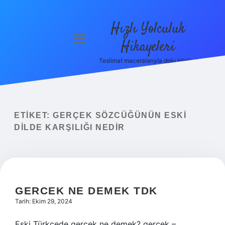
Hızlı Yolculuk
menüyü
Hikayeleri
aç
Teslimat maceralarıyla dolu bilgiler!
Anasayfa
Gizlilik
Politikası
ETIKET:
GERÇEK SÖZCÜĞÜNÜN ESKI
Yasal Uyarı
DILDE KARŞILIĞI NEDIR
Hakkımızda
GERCEK NE DEMEK TDK
Tarih: Ekim 29, 2024
Eski Türkçede gerçek ne demek? gerçek –