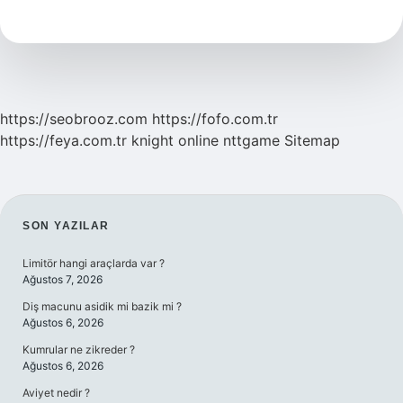
Ne
Iş
Yapar
https://seobrooz.com
https://fofo.com.tr
https://feya.com.tr
knight online
nttgame
Sitemap
SIDEBAR
SON YAZILAR
Limitör hangi araçlarda var ?
Ağustos 7, 2026
Diş macunu asidik mi bazik mi ?
Ağustos 6, 2026
Kumrular ne zikreder ?
Ağustos 6, 2026
Aviyet nedir ?