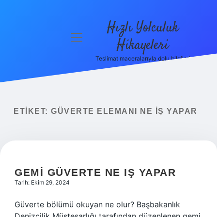
Hızlı Yolculuk
menüyü
Hikayeleri
aç
Teslimat maceralarıyla dolu bilgiler!
Anasayfa
Gizlilik
Politikası
ETIKET:
GÜVERTE ELEMANI NE IŞ YAPAR
Yasal Uyarı
Hakkımızda
GEMI GÜVERTE NE IŞ YAPAR
Tarih: Ekim 29, 2024
Güverte bölümü okuyan ne olur? Başbakanlık
Denizcilik Müsteşarlığı tarafından düzenlenen gemi