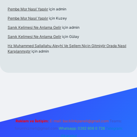
Pembe Mor Nasıl Yapılır
için
admin
Pembe Mor Nasıl Yapılır
için
Kuzey
Sanık Kelimesi Ne Anlama Gelir
için
admin
Sanık Kelimesi Ne Anlama Gelir
için
Gülay
Hz Muhammed Sallallahu Aleyhi Ve Sellem Niçin Gitmiştir Orada Nasıl
Karşılanmıştır
için
admin
riş
betexper.xyz
Reklam ve İletişim:
E-mail:
backlinkpaneli@gmail.com
Teams:
forumhizmeti@gmail.com
Whatsapp: 0262 606 0 726
Telegram:
@karabul