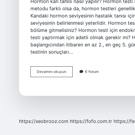
Hormon kan tahlili nasıl yapılır? Hormon testi
metodu farklı olsa da, hormon testleri genellikl
Kandaki hormon seviyesinin hastalık tanısı içi
seviyesinin belirlenmesi yeterlidir. Hormon tes
bölüme gitmelisiniz? Hormon testi için endokr
testi yaptırmak için adetli olmak gerekir mi?
başlangıcından itibaren en az 2., en geç 5. 
testinin sonuçları…
Hormon
Devamını okuyun
6 Yorum
Testi
Için
Kan
Nasıl
Alınır
https://seobrooz.com
https://fofo.com.tr
https://f