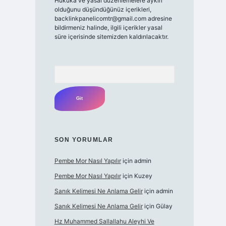
Hukuka ve yasal düzenlemelere aykırı
olduğunu düşündüğünüz içerikleri,
backlinkpanelicomtr@gmail.com
adresine
bildirmeniz halinde, ilgili içerikler yasal
süre içerisinde sitemizden kaldırılacaktır.
Arama
SON YORUMLAR
Pembe Mor Nasıl Yapılır
için
admin
Pembe Mor Nasıl Yapılır
için
Kuzey
Sanık Kelimesi Ne Anlama Gelir
için
admin
Sanık Kelimesi Ne Anlama Gelir
için
Gülay
Hz Muhammed Sallallahu Aleyhi Ve