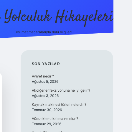
ı Yolculuk Hikayeleri
Teslimat maceralarıyla dolu bilgiler!
betci güncel giriş
betexpe
SIDEBAR
SON YAZILAR
Aviyet nedir ?
Ağustos 5, 2026
Akciğer enfeksiyonuna ne iyi gelir ?
Ağustos 3, 2026
Kaynak makinesi türleri nelerdir ?
Temmuz 30, 2026
Vücut klorlu kalırsa ne olur ?
Temmuz 29, 2026