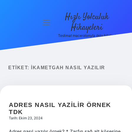
Hızlı Yolculuk
menüyü
Hikayeleri
aç
Teslimat maceralarıyla dolu bilgiler!
Anasayfa
Gizlilik
Politikası
ETIKET:
İKAMETGAH NASIL YAZILIR
Yasal Uyarı
Hakkımızda
ADRES NASIL YAZILIR ÖRNEK
TDK
Tarih: Ekim 23, 2024
Adres nasıl yazılır örnek? * Zarfın sağ alt köşesine