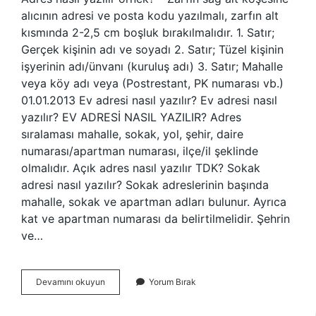
alıcının adresi ve posta kodu yazılmalı, zarfın alt
kısmında 2-2,5 cm boşluk bırakılmalıdır. 1. Satır;
Gerçek kişinin adı ve soyadı 2. Satır; Tüzel kişinin
işyerinin adı/ünvanı (kuruluş adı) 3. Satır; Mahalle
veya köy adı veya (Postrestant, PK numarası vb.)
01.01.2013 Ev adresi nasıl yazılır? Ev adresi nasıl
yazılır? EV ADRESİ NASIL YAZILIR? Adres
sıralaması mahalle, sokak, yol, şehir, daire
numarası/apartman numarası, ilçe/il şeklinde
olmalıdır. Açık adres nasıl yazılır TDK? Sokak
adresi nasıl yazılır? Sokak adreslerinin başında
mahalle, sokak ve apartman adları bulunur. Ayrıca
kat ve apartman numarası da belirtilmelidir. Şehrin
ve…
Adres
Devamını okuyun
Yorum Bırak
Nasıl
Yazilir