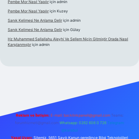
Pembe Mor Nasıl Yapılır
için
admin
Pembe Mor Nasıl Yapılır
için
Kuzey
Sanık Kelimesi Ne Anlama Gelir
için
admin
Sanık Kelimesi Ne Anlama Gelir
için
Gülay
Hz Muhammed Sallallahu Aleyhi Ve Sellem Niçin Gitmiştir Orada Nasıl
Karşılanmıştır
için
admin
iş
betexper.xyz
Reklam ve İletişim:
E-mail:
backlinkpaneli@gmail.com
Teams:
forumhizmeti@gmail.com
Whatsapp: 0262 606 0 726
Telegram:
@karabul
Yasal Uyarı:
Sitemiz, 5651 Sayılı Kanun gereğince Bilgi Teknolojileri