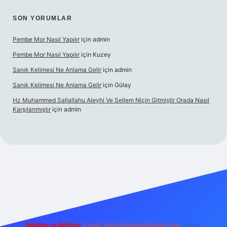
SON YORUMLAR
Pembe Mor Nasıl Yapılır
için
admin
Pembe Mor Nasıl Yapılır
için
Kuzey
Sanık Kelimesi Ne Anlama Gelir
için
admin
Sanık Kelimesi Ne Anlama Gelir
için
Gülay
Hz Muhammed Sallallahu Aleyhi Ve Sellem Niçin Gitmiştir Orada Nasıl
Karşılanmıştır
için
admin
iş
betexper.xyz
Reklam ve İletişim:
E-mail:
backlinkpaneli@gmail.com
Teams: