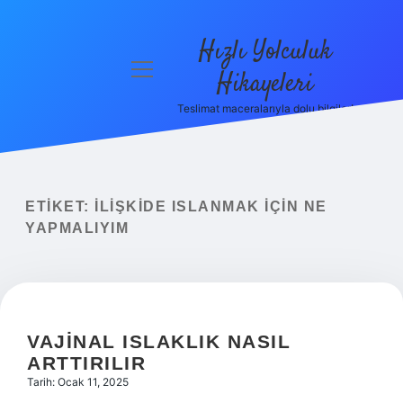
Hızlı Yolculuk
menüyü
Hikayeleri
aç
Teslimat maceralarıyla dolu bilgiler!
Anasayfa
Gizlilik
Politikası
ETIKET:
İLIŞKIDE ISLANMAK IÇIN NE
Yasal Uyarı
YAPMALIYIM
Hakkımızda
VAJINAL ISLAKLIK NASIL
ARTTIRILIR
Tarih: Ocak 11, 2025