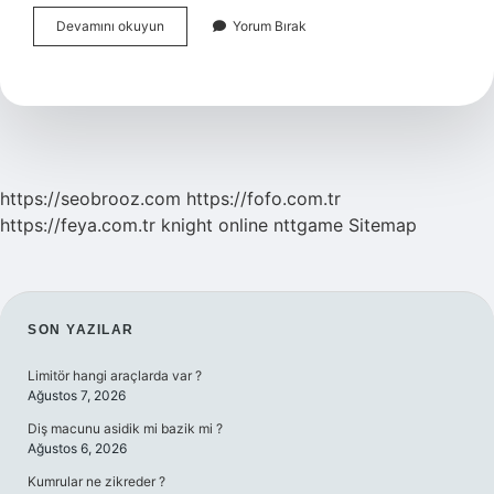
Vajinal
Devamını okuyun
Yorum Bırak
Islaklık
Nasıl
Arttırılır
https://seobrooz.com
https://fofo.com.tr
https://feya.com.tr
knight online
nttgame
Sitemap
SIDEBAR
SON YAZILAR
Limitör hangi araçlarda var ?
Ağustos 7, 2026
Diş macunu asidik mi bazik mi ?
Ağustos 6, 2026
Kumrular ne zikreder ?