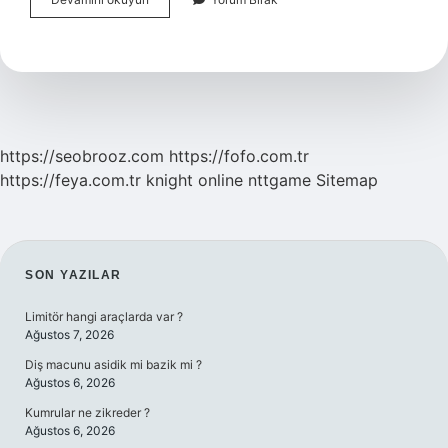
Taş
Devrinde
Ateş
Var
Mı
https://seobrooz.com
https://fofo.com.tr
https://feya.com.tr
knight online
nttgame
Sitemap
SIDEBAR
SON YAZILAR
Limitör hangi araçlarda var ?
Ağustos 7, 2026
Diş macunu asidik mi bazik mi ?
Ağustos 6, 2026
Kumrular ne zikreder ?
Ağustos 6, 2026