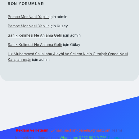
SON YORUMLAR
Pembe Mor Nasıl Yapılır
için
admin
Pembe Mor Nasıl Yapılır
için
Kuzey
Sanık Kelimesi Ne Anlama Gelir
için
admin
Sanık Kelimesi Ne Anlama Gelir
için
Gülay
Hz Muhammed Sallallahu Aleyhi Ve Sellem Niçin Gitmiştir Orada Nasıl
Karşılanmıştır
için
admin
ş
betexper.xyz
Reklam ve İletişim:
E-mail:
backlinkpaneli@gmail.com
Teams:
forumhizmeti@gmail.com
Whatsapp: 0262 606 0 726
Telegram: