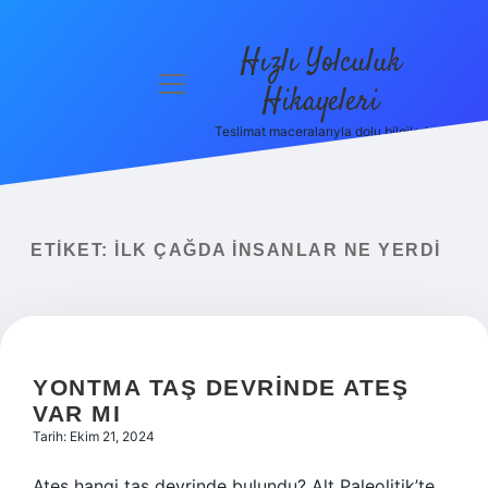
Hızlı Yolculuk
menüyü
Hikayeleri
aç
Teslimat maceralarıyla dolu bilgiler!
Anasayfa
Gizlilik
Politikası
ETIKET:
İLK ÇAĞDA INSANLAR NE YERDI
Yasal Uyarı
Hakkımızda
YONTMA TAŞ DEVRINDE ATEŞ
VAR MI
Tarih: Ekim 21, 2024
Ateş hangi taş devrinde bulundu? Alt Paleolitik’te