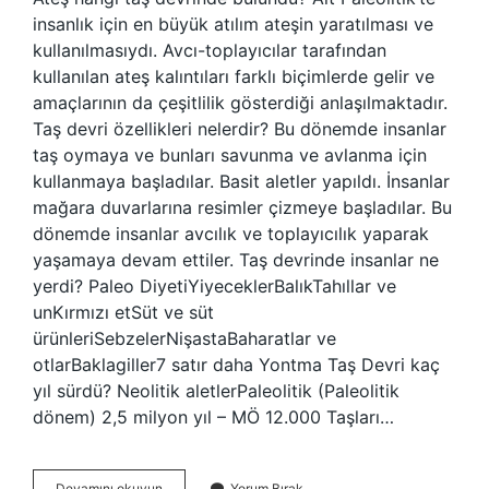
insanlık için en büyük atılım ateşin yaratılması ve
kullanılmasıydı. Avcı-toplayıcılar tarafından
kullanılan ateş kalıntıları farklı biçimlerde gelir ve
amaçlarının da çeşitlilik gösterdiği anlaşılmaktadır.
Taş devri özellikleri nelerdir? Bu dönemde insanlar
taş oymaya ve bunları savunma ve avlanma için
kullanmaya başladılar. Basit aletler yapıldı. İnsanlar
mağara duvarlarına resimler çizmeye başladılar. Bu
dönemde insanlar avcılık ve toplayıcılık yaparak
yaşamaya devam ettiler. Taş devrinde insanlar ne
yerdi? Paleo DiyetiYiyeceklerBalıkTahıllar ve
unKırmızı etSüt ve süt
ürünleriSebzelerNişastaBaharatlar ve
otlarBaklagiller7 satır daha Yontma Taş Devri kaç
yıl sürdü? Neolitik aletlerPaleolitik (Paleolitik
dönem) 2,5 milyon yıl – MÖ 12.000 Taşları…
Yontma
Devamını okuyun
Yorum Bırak