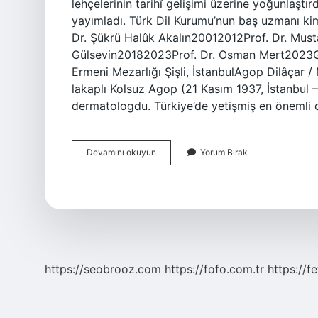
lehçelerinin tarihî gelişimi üzerine yoğunlaştır
yayımladı. Türk Dil Kurumu’nun baş uzmanı ki
Dr. Şükrü Halûk Akalın20012012Prof. Dr. Must
Gülsevin20182023Prof. Dr. Osman Mert2023G
Ermeni Mezarlığı Şişli, İstanbulAgop Dilâçar
lakaplı Kolsuz Agop (21 Kasım 1937, İstanbul –
dermatologdu. Türkiye’de yetişmiş en önemli 
Akop
Devamını okuyun
Yorum Bırak
Dilacar
Kim
https://seobrooz.com
https://fofo.com.tr
https://f