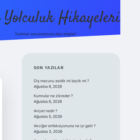
ı Yolculuk Hikayeleri
Teslimat maceralarıyla dolu bilgiler!
betci güncel giriş
betexpe
SIDEBAR
SON YAZILAR
Diş macunu asidik mi bazik mi ?
Ağustos 6, 2026
Kumrular ne zikreder ?
Ağustos 6, 2026
Aviyet nedir ?
Ağustos 5, 2026
Akciğer enfeksiyonuna ne iyi gelir ?
Ağustos 3, 2026