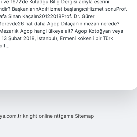
dı ve 1972’de Kutadgu Bilig Dergisi adıyla eserini
mdir? BaşkanlarınAdıHizmet başlangıcıHizmet sonuProf.
afa Sinan Kaçalın20122018Prof. Dr. Gürer
örevde26 hat daha Agop Dilaçar’ın mezarı nerede?
 / Mezarlık Agop hangi ülkeye ait? Agop Kotoğyan veya
 13 Şubat 2018, İstanbul), Ermeni kökenli bir Türk
cilt…
eya.com.tr
knight online
nttgame
Sitemap