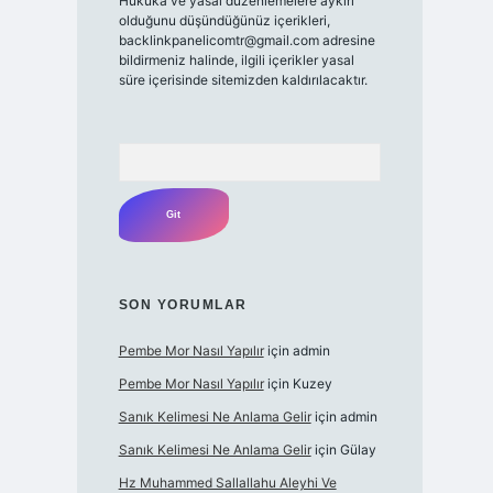
Hukuka ve yasal düzenlemelere aykırı
olduğunu düşündüğünüz içerikleri,
backlinkpanelicomtr@gmail.com
adresine
bildirmeniz halinde, ilgili içerikler yasal
süre içerisinde sitemizden kaldırılacaktır.
Arama
SON YORUMLAR
Pembe Mor Nasıl Yapılır
için
admin
Pembe Mor Nasıl Yapılır
için
Kuzey
Sanık Kelimesi Ne Anlama Gelir
için
admin
Sanık Kelimesi Ne Anlama Gelir
için
Gülay
Hz Muhammed Sallallahu Aleyhi Ve