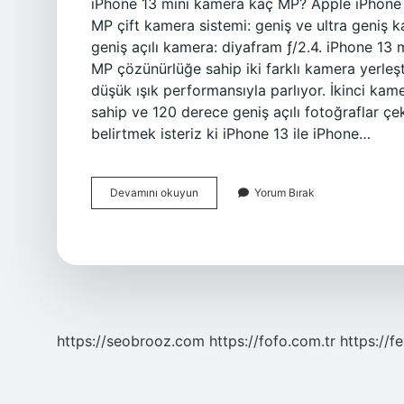
iPhone 13 mini kamera kaç MP? Apple iPhone 13 
MP çift kamera sistemi: geniş ve ultra geniş ka
geniş açılı kamera: diyafram ƒ/2.4. iPhone 13
MP çözünürlüğe sahip iki farklı kamera yerleş
düşük ışık performansıyla parlıyor. İkinci ka
sahip ve 120 derece geniş açılı fotoğraflar çe
belirtmek isteriz ki iPhone 13 ile iPhone…
Iphone
Devamını okuyun
Yorum Bırak
13
Mini
Kamera
Kaç
Megapiksel
https://seobrooz.com
https://fofo.com.tr
https://f