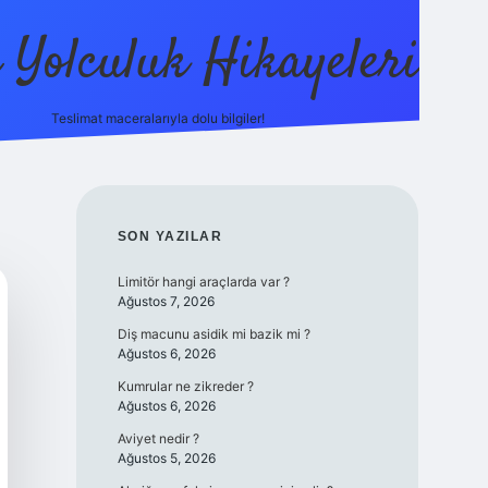
ı Yolculuk Hikayeleri
Teslimat maceralarıyla dolu bilgiler!
betci güncel giriş
betexpe
SIDEBAR
SON YAZILAR
Limitör hangi araçlarda var ?
Ağustos 7, 2026
Diş macunu asidik mi bazik mi ?
Ağustos 6, 2026
Kumrular ne zikreder ?
Ağustos 6, 2026
Aviyet nedir ?
Ağustos 5, 2026