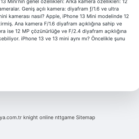
Mini’nin genel özellikleri: Arka kamera özellikleri: 12
meralar. Geniş açılı kamera: diyafram ƒ/1.6 ve ultra
 mini kamerası nasıl? Apple, iPhone 13 Mini modelinde 12
tirmiş. Ana kamera F/1.6 diyafram açıklığına sahip ve
mera ise 12 MP çözünürlüğe ve F/2.4 diyafram açıklığına
kebiliyor. iPhone 13 ve 13 mini aynı mı? Öncelikle şunu
eya.com.tr
knight online
nttgame
Sitemap