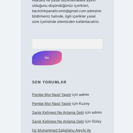
Hukuka ve yasal düzenlemelere aykırı
olduğunu düşündüğünüz içerikleri,
backlinkpanelicomtr@gmail.com
adresine
bildirmeniz halinde, ilgili içerikler yasal
süre içerisinde sitemizden kaldırılacaktır.
Arama
SON YORUMLAR
Pembe Mor Nasıl Yapılır
için
admin
Pembe Mor Nasıl Yapılır
için
Kuzey
Sanık Kelimesi Ne Anlama Gelir
için
admin
Sanık Kelimesi Ne Anlama Gelir
için
Gülay
Hz Muhammed Sallallahu Aleyhi Ve