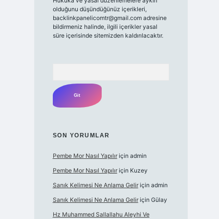
Hukuka ve yasal düzenlemelere aykırı
olduğunu düşündüğünüz içerikleri,
backlinkpanelicomtr@gmail.com
adresine
bildirmeniz halinde, ilgili içerikler yasal
süre içerisinde sitemizden kaldırılacaktır.
Arama
SON YORUMLAR
Pembe Mor Nasıl Yapılır
için
admin
Pembe Mor Nasıl Yapılır
için
Kuzey
Sanık Kelimesi Ne Anlama Gelir
için
admin
Sanık Kelimesi Ne Anlama Gelir
için
Gülay
Hz Muhammed Sallallahu Aleyhi Ve