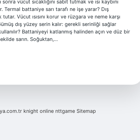
n sonra vücut sıcaklığını sabit tutmak ve ısı kaybını
r. Termal battaniye sarı tarafı ne işe yarar? Dış
ak tutar. Vücut ısısını korur ve rüzgara ve neme karşı
üş dış yüzey serin kalır: gerekli serinliği sağlar
kullanılır? Battaniyeyi katlanmış halinden açın ve düz bir
ekilde sarın. Soğuktan,…
eya.com.tr
knight online
nttgame
Sitemap