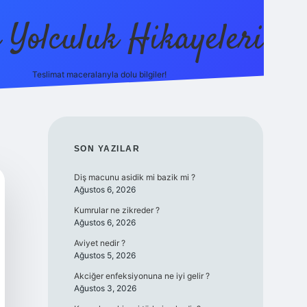
ı Yolculuk Hikayeleri
Teslimat maceralarıyla dolu bilgiler!
betci güncel giri
SIDEBAR
SON YAZILAR
Diş macunu asidik mi bazik mi ?
Ağustos 6, 2026
Kumrular ne zikreder ?
Ağustos 6, 2026
Aviyet nedir ?
Ağustos 5, 2026
Akciğer enfeksiyonuna ne iyi gelir ?
Ağustos 3, 2026