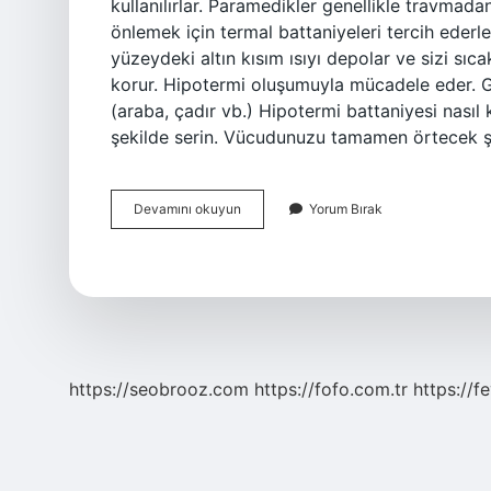
kullanılırlar. Paramedikler genellikle travmada
önlemek için termal battaniyeleri tercih ederle
yüzeydeki altın kısım ısıyı depolar ve sizi sıc
korur. Hipotermi oluşumuyla mücadele eder. Güm
(araba, çadır vb.) Hipotermi battaniyesi nasıl 
şekilde serin. Vücudunuzu tamamen örtecek ş
Şok
Devamını okuyun
Yorum Bırak
Battaniyesi
Ne
Ise
Yarar
https://seobrooz.com
https://fofo.com.tr
https://f