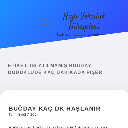
Hızlı Yolculuk
menüyü
Hikayeleri
aç
Teslimat maceralarıyla dolu bilgiler!
Anasayfa
Gizlilik
Politikası
ETIKET:
ISLATILMAMIŞ BUĞDAY
Yasal Uyarı
DÜDÜKLÜDE KAÇ DAKIKADA PIŞER
Hakkımızda
BUĞDAY KAÇ DK HAŞLANIR
Tarih: Eylül 7, 2024
Buğday ne kadar süre haşlanır? Pişirme süresi