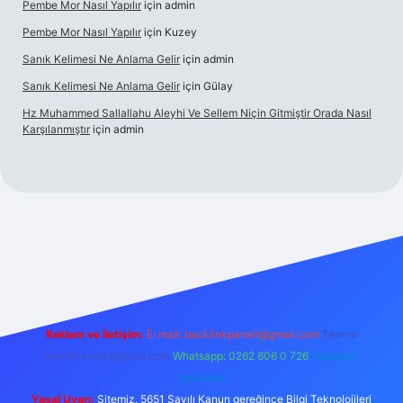
Pembe Mor Nasıl Yapılır
için
admin
Pembe Mor Nasıl Yapılır
için
Kuzey
Sanık Kelimesi Ne Anlama Gelir
için
admin
Sanık Kelimesi Ne Anlama Gelir
için
Gülay
Hz Muhammed Sallallahu Aleyhi Ve Sellem Niçin Gitmiştir Orada Nasıl
Karşılanmıştır
için
admin
iriş
betexper.xyz
Reklam ve İletişim:
E-mail:
backlinkpaneli@gmail.com
Teams:
forumhizmeti@gmail.com
Whatsapp: 0262 606 0 726
Telegram:
@karabul
Yasal Uyarı:
Sitemiz, 5651 Sayılı Kanun gereğince Bilgi Teknolojileri