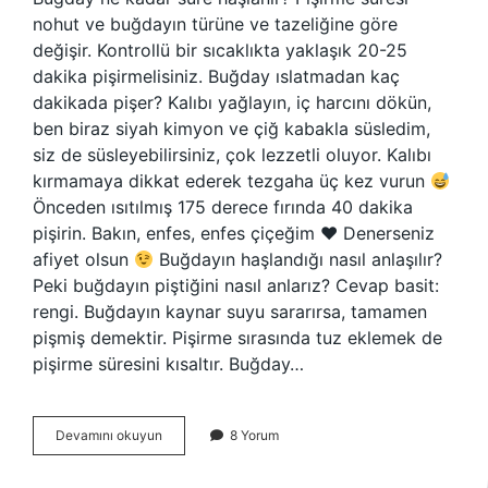
nohut ve buğdayın türüne ve tazeliğine göre
değişir. Kontrollü bir sıcaklıkta yaklaşık 20-25
dakika pişirmelisiniz. Buğday ıslatmadan kaç
dakikada pişer? Kalıbı yağlayın, iç harcını dökün,
ben biraz siyah kimyon ve çiğ kabakla süsledim,
siz de süsleyebilirsiniz, çok lezzetli oluyor. Kalıbı
kırmamaya dikkat ederek tezgaha üç kez vurun
Önceden ısıtılmış 175 derece fırında 40 dakika
pişirin. Bakın, enfes, enfes çiçeğim
♥️
Denerseniz
afiyet olsun
Buğdayın haşlandığı nasıl anlaşılır?
Peki buğdayın piştiğini nasıl anlarız? Cevap basit:
rengi. Buğdayın kaynar suyu sararırsa, tamamen
pişmiş demektir. Pişirme sırasında tuz eklemek de
pişirme süresini kısaltır. Buğday…
Buğday
Devamını okuyun
8 Yorum
Kaç
Dk