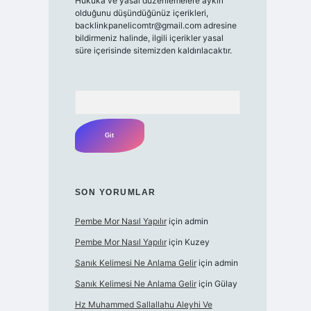
Hukuka ve yasal düzenlemelere aykırı
olduğunu düşündüğünüz içerikleri,
backlinkpanelicomtr@gmail.com
adresine
bildirmeniz halinde, ilgili içerikler yasal
süre içerisinde sitemizden kaldırılacaktır.
Arama
SON YORUMLAR
Pembe Mor Nasıl Yapılır
için
admin
Pembe Mor Nasıl Yapılır
için
Kuzey
Sanık Kelimesi Ne Anlama Gelir
için
admin
Sanık Kelimesi Ne Anlama Gelir
için
Gülay
Hz Muhammed Sallallahu Aleyhi Ve