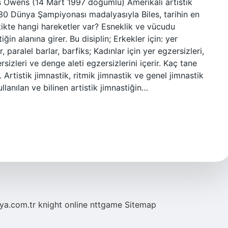
es Owens (14 Mart 1997 doğumlu) Amerikalı artistik
30 Dünya Şampiyonası madalyasıyla Biles, tarihin en
ikte hangi hareketler var? Esneklik ve vücudu
in alanına girer. Bu disiplin; Erkekler için: yer
r, paralel barlar, barfiks; Kadınlar için yer egzersizleri,
sizleri ve denge aleti egzersizlerini içerir. Kaç tane
. Artistik jimnastik, ritmik jimnastik ve genel jimnastik
ullanılan ve bilinen artistik jimnastiğin…
eya.com.tr
knight online
nttgame
Sitemap