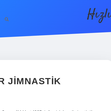
Hızl
R JIMNASTIK