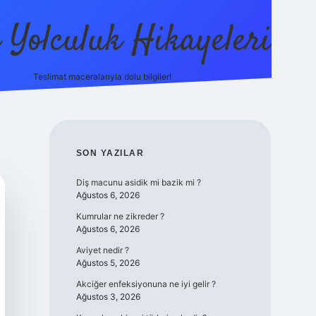
ı Yolculuk Hikayeleri
Teslimat maceralarıyla dolu bilgiler!
betci güncel giriş
betexpe
SIDEBAR
SON YAZILAR
Diş macunu asidik mi bazik mi ?
Ağustos 6, 2026
Kumrular ne zikreder ?
Ağustos 6, 2026
Aviyet nedir ?
Ağustos 5, 2026
Akciğer enfeksiyonuna ne iyi gelir ?
Ağustos 3, 2026