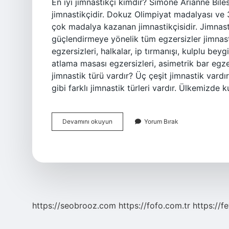
En iyi jimnastikçi kimdir? Simone Arianne Bil
jimnastikçidir. Dokuz Olimpiyat madalyası ve 
çok madalya kazanan jimnastikçisidir. Jimnast
güçlendirmeye yönelik tüm egzersizler jimnastiğ
egzersizleri, halkalar, ip tırmanışı, kulplu beygi
atlama masası egzersizleri, asimetrik bar egzer
jimnastik türü vardır? Üç çeşit jimnastik vardır
gibi farklı jimnastik türleri vardır. Ülkemizde k
Dünyanın
Devamını okuyun
Yorum Bırak
En
Zor
Jimnastik
Hareketi
Nedir
https://seobrooz.com
https://fofo.com.tr
https://f