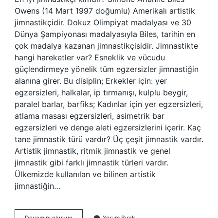
Owens (14 Mart 1997 doğumlu) Amerikalı artistik
jimnastikçidir. Dokuz Olimpiyat madalyası ve 30
Dünya Şampiyonası madalyasıyla Biles, tarihin en
çok madalya kazanan jimnastikçisidir. Jimnastikte
hangi hareketler var? Esneklik ve vücudu
güçlendirmeye yönelik tüm egzersizler jimnastiğin
alanına girer. Bu disiplin; Erkekler için: yer
egzersizleri, halkalar, ip tırmanışı, kulplu beygir,
paralel barlar, barfiks; Kadınlar için yer egzersizleri,
atlama masası egzersizleri, asimetrik bar
egzersizleri ve denge aleti egzersizlerini içerir. Kaç
tane jimnastik türü vardır? Üç çeşit jimnastik vardır.
Artistik jimnastik, ritmik jimnastik ve genel
jimnastik gibi farklı jimnastik türleri vardır.
Ülkemizde kullanılan ve bilinen artistik
jimnastiğin…
Dünyanın
Devamını okuyun
Yorum Bırak