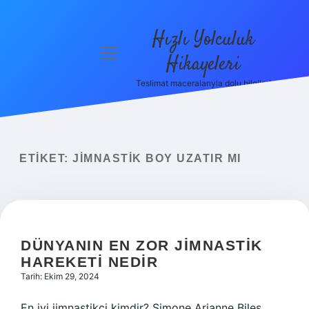
Hızlı Yolculuk
menüyü
Hikayeleri
aç
Teslimat maceralarıyla dolu bilgiler!
Anasayfa
Gizlilik
Politikası
ETIKET:
JIMNASTIK BOY UZATIR MI
Yasal Uyarı
Hakkımızda
DÜNYANIN EN ZOR JIMNASTIK
HAREKETI NEDIR
Tarih: Ekim 29, 2024
En iyi jimnastikçi kimdir? Simone Arianne Biles