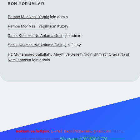
SON YORUMLAR
Pembe Mor Nasıl Yapılır
için
admin
Pembe Mor Nasıl Yapılır
için
Kuzey
Sanık Kelimesi Ne Anlama Gelir
için
admin
Sanık Kelimesi Ne Anlama Gelir
için
Gülay
Hz Muhammed Sallallahu Aleyhi Ve Sellem Niçin Gitmiştir Orada Nasıl
Karşılanmıştır
için
admin
ş
betexper.xyz
Reklam ve İletişim:
E-mail:
backlinkpaneli@gmail.com
Teams:
forumhizmeti@gmail.com
Whatsapp: 0262 606 0 726
Telegram: