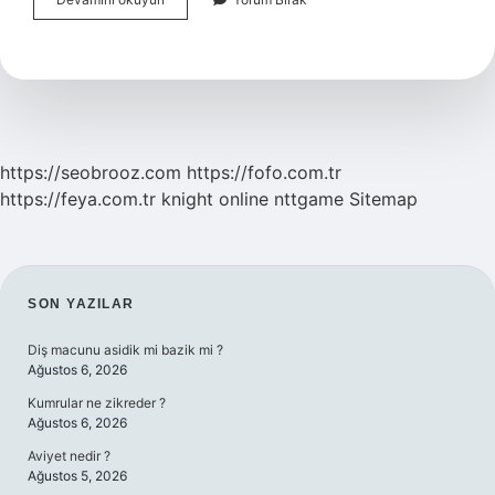
En
Zor
Jimnastik
Hareketi
Nedir
https://seobrooz.com
https://fofo.com.tr
https://feya.com.tr
knight online
nttgame
Sitemap
SIDEBAR
SON YAZILAR
Diş macunu asidik mi bazik mi ?
Ağustos 6, 2026
Kumrular ne zikreder ?
Ağustos 6, 2026
Aviyet nedir ?
Ağustos 5, 2026