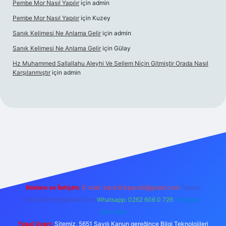
Pembe Mor Nasıl Yapılır
için
admin
Pembe Mor Nasıl Yapılır
için
Kuzey
Sanık Kelimesi Ne Anlama Gelir
için
admin
Sanık Kelimesi Ne Anlama Gelir
için
Gülay
Hz Muhammed Sallallahu Aleyhi Ve Sellem Niçin Gitmiştir Orada Nasıl
Karşılanmıştır
için
admin
iş
betexper.xyz
Reklam ve İletişim:
E-mail:
backlinkpaneli@gmail.com
Teams:
forumhizmeti@gmail.com
Whatsapp: 0262 606 0 726
Telegram:
@karabul
Yasal Uyarı:
Sitemiz, 5651 Sayılı Kanun gereğince Bilgi Teknolojileri