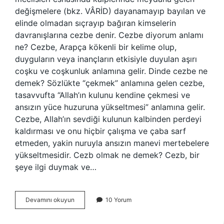
değişmelere (bkz. VÂRİD) dayanamayıp bayılan ve
elinde olmadan sıçrayıp bağıran kimselerin
davranışlarına cezbe denir. Cezbe diyorum anlamı
ne? Cezbe, Arapça kökenli bir kelime olup,
duyguların veya inançların etkisiyle duyulan aşırı
coşku ve coşkunluk anlamına gelir. Dinde cezbe ne
demek? Sözlükte “çekmek” anlamına gelen cezbe,
tasavvufta “Allah’ın kulunu kendine çekmesi ve
ansızın yüce huzuruna yükseltmesi” anlamına gelir.
Cezbe, Allah’ın sevdiği kulunun kalbinden perdeyi
kaldırması ve onu hiçbir çalışma ve çaba sarf
etmeden, yakin nuruyla ansızın manevi mertebelere
yükseltmesidir. Cezb olmak ne demek? Cezb, bir
şeye ilgi duymak ve…
Cezbe
Devamını okuyun
10 Yorum
Ne
Demek