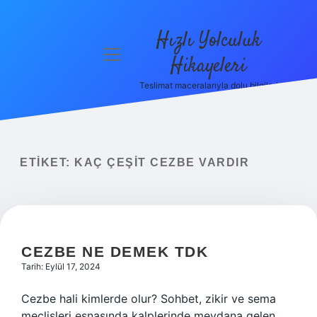
Hızlı Yolculuk
menüyü
Hikayeleri
aç
Teslimat maceralarıyla dolu bilgiler!
Anasayfa
Gizlilik
Politikası
ETIKET:
KAÇ ÇEŞIT CEZBE VARDIR
Yasal Uyarı
Hakkımızda
CEZBE NE DEMEK TDK
Tarih: Eylül 17, 2024
Cezbe hali kimlerde olur? Sohbet, zikir ve sema
meclisleri esnasında kalplerinde meydana gelen