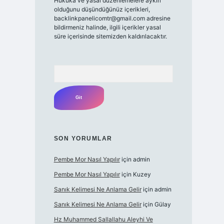
Hukuka ve yasal düzenlemelere aykırı
olduğunu düşündüğünüz içerikleri,
backlinkpanelicomtr@gmail.com
adresine
bildirmeniz halinde, ilgili içerikler yasal
süre içerisinde sitemizden kaldırılacaktır.
Arama
SON YORUMLAR
Pembe Mor Nasıl Yapılır
için
admin
Pembe Mor Nasıl Yapılır
için
Kuzey
Sanık Kelimesi Ne Anlama Gelir
için
admin
Sanık Kelimesi Ne Anlama Gelir
için
Gülay
Hz Muhammed Sallallahu Aleyhi Ve