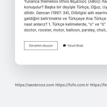
Yunanca themelios líthos θεμέλιος (λίθος) ifa
konuşulur? Başka bir deyişle Türkçe, Oğuz, Uy
dilidir. Gencan (1997: 34), Dilbilgisi adlı eser
geldiğini belirtmekte ve Türkçeye Ana Türkçe
nasıl anlarız? 1. Türkçe kelimelerde, “o” ve “ö
doctor, rooster, motor, balloon, parsley, choi
Temel
Devamını okuyun
Yorum Bırak
Türkçe
Kökenli
Mi
https://seobrooz.com
https://fofo.com.tr
https://f