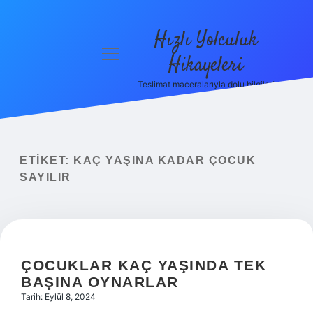
Hızlı Yolculuk
menüyü
Hikayeleri
aç
Teslimat maceralarıyla dolu bilgiler!
Anasayfa
Gizlilik
Politikası
ETIKET:
KAÇ YAŞINA KADAR ÇOCUK
Yasal Uyarı
SAYILIR
Hakkımızda
ÇOCUKLAR KAÇ YAŞINDA TEK
BAŞINA OYNARLAR
Tarih: Eylül 8, 2024