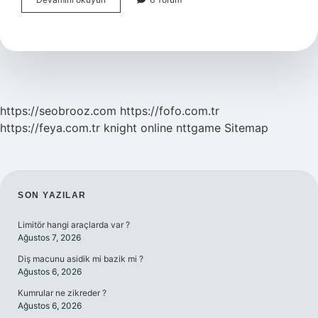
Kaç
Yaşında
Tek
Başına
Oynarlar
https://seobrooz.com
https://fofo.com.tr
https://feya.com.tr
knight online
nttgame
Sitemap
SIDEBAR
SON YAZILAR
Limitör hangi araçlarda var ?
Ağustos 7, 2026
Diş macunu asidik mi bazik mi ?
Ağustos 6, 2026
Kumrular ne zikreder ?
Ağustos 6, 2026