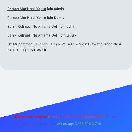
Pembe Mor Nasıl Yapılır
için
admin
Pembe Mor Nasıl Yapılır
için
Kuzey
Sanık Kelimesi Ne Anlama Gelir
için
admin
Sanık Kelimesi Ne Anlama Gelir
için
Gülay
Hz Muhammed Sallallahu Aleyhi Ve Sellem Niçin Gitmiştir Orada Nasıl
Karşılanmıştır
için
admin
 giriş
betexper.xyz
Reklam ve İletişim:
E-mail:
backlinkpaneli@gmail.com
Teams:
forumhizmeti@gmail.com
Whatsapp: 0262 606 0 726
Telegram:
@karabul