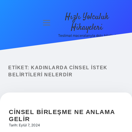
Hızlı Yolculuk
menüyü
Hikayeleri
aç
Teslimat maceralarıyla dolu bilgiler!
Anasayfa
Gizlilik
Politikası
ETIKET:
KADINLARDA CINSEL ISTEK
Yasal Uyarı
BELIRTILERI NELERDIR
Hakkımızda
CINSEL BIRLEŞME NE ANLAMA
GELIR
Tarih: Eylül 7, 2024